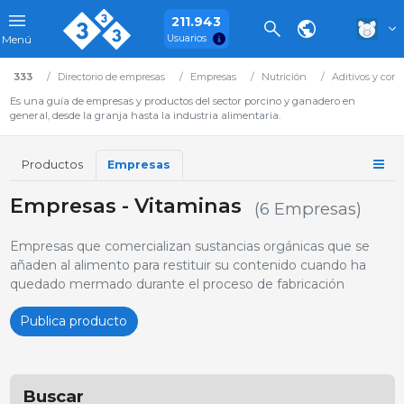
211.943
Usuarios
Menú
333
Directorio de empresas
Empresas
Nutrición
Aditivos y corr
Es una guía de empresas y productos del sector porcino y ganadero en
general, desde la granja hasta la industria alimentaria.
Productos
Empresas
Empresas - Vitaminas
(6 Empresas)
Empresas que comercializan sustancias orgánicas que se
añaden al alimento para restituir su contenido cuando ha
quedado mermado durante el proceso de fabricación
Publica producto
Buscar