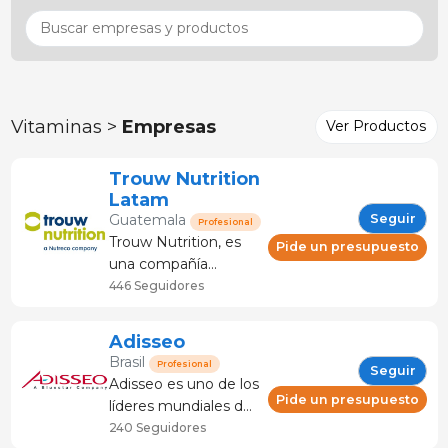
Vitaminas >
Empresas
Ver Productos
Trouw Nutrition
Latam
Seguir
Guatemala
Profesional
Trouw Nutrition, es
Pide un presupuesto
una compañía
perteneciente al
446 Seguidores
grupo Nutreco, líder
global en nutrición
Adisseo
animal y alimento
Brasil
Profesional
Seguir
para peces. Calidad,
Adisseo es uno de los
innovación y
Pide un presupuesto
líderes mundiales del
sostenibilidad son
sector de los aditivos
240 Seguidores
principios esenciales