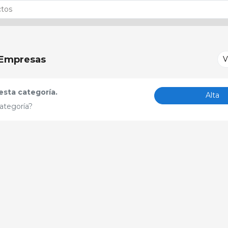
Empresas
V
sta categoría.
Alta
ategoría?