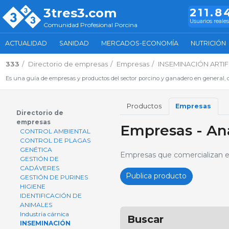
3tres3.com
211.8
Usuarios reales
Comunidad Profesional Porcina
ACTUALIDAD
SANIDAD
MERCADOS-ECONOMÍA
NUTRICIÓN
333
Directorio de empresas
Empresas
INSEMINACIÓN ARTIFIC
Es una guía de empresas y productos del sector porcino y ganadero en general, d
Productos
Empresas
Directorio de
empresas
Empresas - Aná
CONTROL AMBIENTAL
CONTROL DE PLAGAS
GENÉTICA
Empresas que comercializan equ
GESTIÓN DE
CADÁVERES
Publica producto
GESTIÓN DE PURINES
HIGIENE
IDENTIFICACIÓN DE
ANIMALES
Industria cárnica
Buscar
INSEMINACIÓN