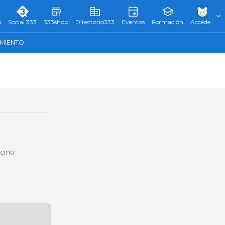
)
Social 333
333shop
Directorio333
Eventos
Formación
Accede
AMIENTO
rcino