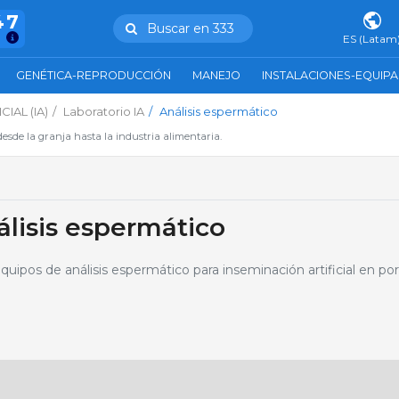
47
Buscar en 333
ES (Latam
GENÉTICA-REPRODUCCIÓN
MANEJO
INSTALACIONES-EQUIP
IAL (IA)
Laboratorio IA
Análisis espermático
esde la granja hasta la industria alimentaria.
lisis espermático
ipos de análisis espermático para inseminación artificial en po