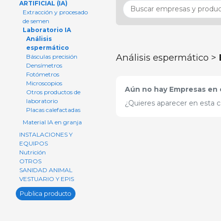
ARTIFICIAL (IA)
Extracción y procesado
de semen
Laboratorio IA
Análisis
espermático
Análisis espermático >
Básculas precisión
Densímetros
Fotómetros
Microscopios
Aún no hay Empresas en e
Otros productos de
laboratorio
¿Quieres aparecer en esta c
Placas calefactadas
Material IA en granja
INSTALACIONES Y
EQUIPOS
Nutrición
OTROS
SANIDAD ANIMAL
VESTUARIO Y EPIS
Publica producto