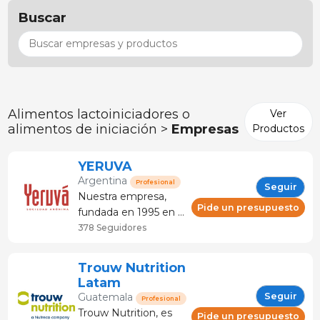
Buscar
Alimentos lactoiniciadores o
Ver
alimentos de iniciación >
Empresas
Productos
YERUVA
Argentina
Profesional
Seguir
Nuestra empresa,
Pide un presupuesto
fundada en 1995 en la
Región Centro de
378 Seguidores
Argentina, se destaca
en la investigación y
Trouw Nutrition
desarrollo de
Latam
proteínas funcionales.
Seguir
Guatemala
Profesional
Con casi 30 años de
Trouw Nutrition, es
Pide un presupuesto