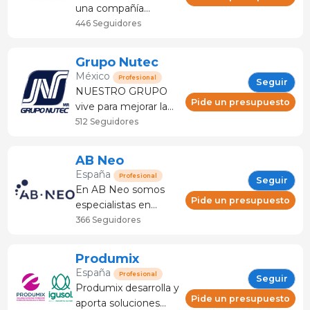
experiencia,
una compañía
producimos
perteneciente al
446 Seguidores
concentrados
grupo Nutreco, líder
proteicos de máxima
global en nutrición
Grupo Nutec
c
animal y alimento
México
Profesional
Seguir
para peces. Calidad,
NUESTRO GRUPO
innovación y
Pide un presupuesto
vive para mejorar la
sostenibilidad son
alimentación de las
512 Seguidores
principios esenciales
personas y hacer sus
recogidos en la
vidas más plenas, a
AB Neo
cultura de Nutr
través de servicios,
España
Profesional
Seguir
asesoría y desarrollo
En AB Neo somos
de vanguardia en
Pide un presupuesto
especialistas en
nutrición animal.
nutrición de
366 Seguidores
Nuestra pasión es
lechones.
potenciar la sal
Combinamos la
Produmix
creación de piensos
España
Profesional
Seguir
de alta gama con
Produmix desarrolla y
nuestra labor
Pide un presupuesto
aporta soluciones