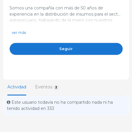
Somos una compañía con más de 50 años de
experiencia en la distribución de insumos para el sector
agropecuario, trabajando de la mano con nuestros
https://agralba.com/
proveedores aliados y marcas propias, tenemos
info@agralba.com
presencia en 14 departamentos, 300 municipios, 8
ver más
sucursales.y más de 2.800 clientes activos. Nuestro
(034) 361 66 22
Core se divide en tres líneas de negocio: Salud Animal ,
Carrera 56 No. 72A - 41Colombia
Seguir
cultivos y potreros.
Actividad
Eventos
2
Este usuario todavía no ha compartido nada ni ha
tenido actividad en 333