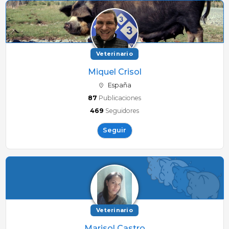
Veterinario
Miquel Crisol
España
87
Publicaciones
469
Seguidores
Seguir
Veterinario
Marisol Castro