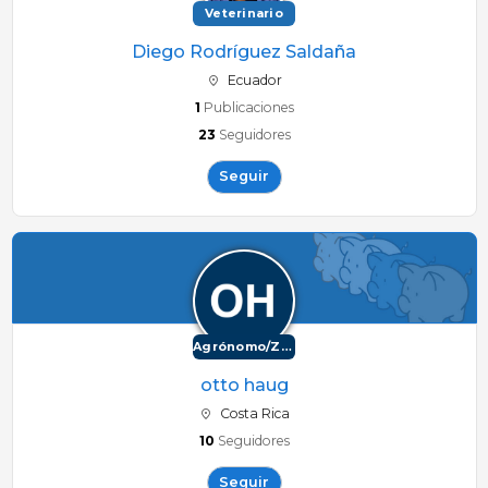
Veterinario
Diego Rodríguez Saldaña
Ecuador
1
Publicaciones
23
Seguidores
Seguir
Agrónomo/Zootécnico
otto haug
Costa Rica
10
Seguidores
Seguir