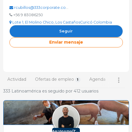
rcubillos@333corporate.com
+56 9 83086250
Lote 1, El Molino Chico, Los CastañosCuricó Colombia
Seguir
Enviar mensaje
Actividad
Ofertas de empleo
Agenda
Evento
1
333 Latinoamérica es seguido por 412 usuarios
Agrónomo/Zootécnico