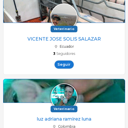
Veterinario
VICENTE JOSE SOLIS SALAZAR
Ecuador
3
Seguidores
Seguir
Veterinario
luz adriana ramirez luna
Colombia