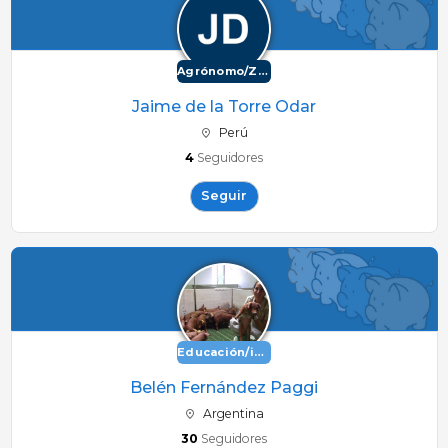
Agrónomo/Zootécnico
Jaime de la Torre Odar
Perú
4
Seguidores
Seguir
Educación/investigación
Belén Fernández Paggi
Argentina
30
Seguidores