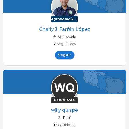
Agrónomo/Zootécnico
Charly J. Farfán López
Venezuela
7
Seguidores
Seguir
Estudiante
willy quispe
Perú
1
Seguidores