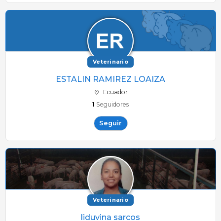
Veterinario
ESTALIN RAMIREZ LOAIZA
Ecuador
1
Seguidores
Seguir
Veterinario
liduvina sarcos