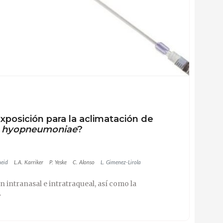
exposición para la aclimatación de
 hyopneumoniae
?
heid
L.A. Karriker
P. Yeske
C. Alonso
L. Gimenez-Lirola
n intranasal e intratraqueal, así como la
.