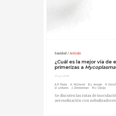
Sanidad
Artículo
¿Cuál es la mejor vía de 
primerizas a
Mycoplasma
01-jul-2019
A.P. Poeta
A. McDaniel
B.L. Arruda
R. Dersc
D. Linhares
J. Zimmerman
M.J. Clavijo
Se discuten las rutas de inoculació
aerosolización con nebulizadores