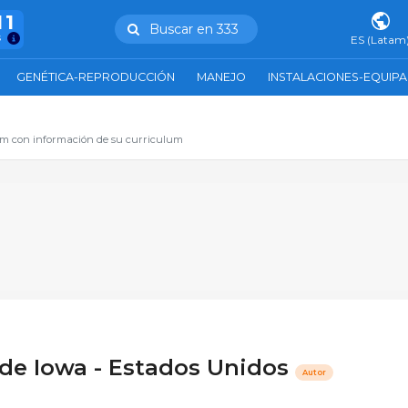
11
Buscar en 333
s
ES (Latam
GENÉTICA-REPRODUCCIÓN
MANEJO
INSTALACIONES-EQUIP
com con información de su curriculum
 de Iowa - Estados Unidos
Autor