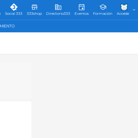
)
Social 333
333shop
Directorio333
Eventos
Formación
Accede
AMIENTO