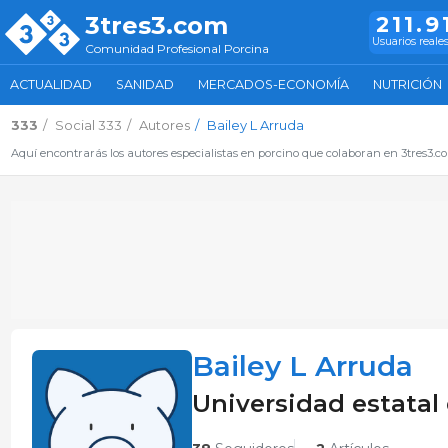
3tres3.com
211.9
Usuarios reale
Comunidad Profesional Porcina
ACTUALIDAD
SANIDAD
MERCADOS-ECONOMÍA
NUTRICIÓN
333
Social 333
Autores
Bailey L Arruda
Aquí encontrarás los autores especialistas en porcino que colaboran en 3tres3.
Bailey L Arruda
Universidad estatal