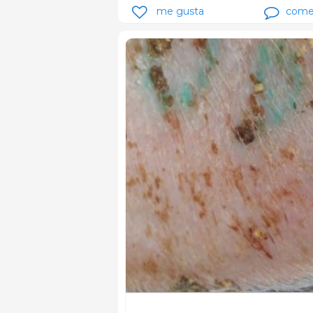
me gusta
come