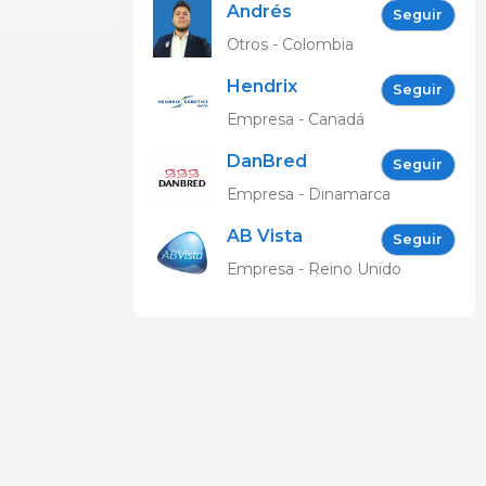
Andrés
Seguir
Castro
Otros - Colombia
Hendrix
Seguir
Genetics
Empresa - Canadá
Swine |
DanBred
Latinoamérica
Seguir
Latinoamérica
Empresa - Dinamarca
AB Vista
Seguir
Empresa - Reino Unido