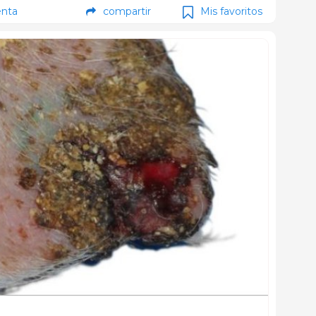
nta
compartir
Mis favoritos