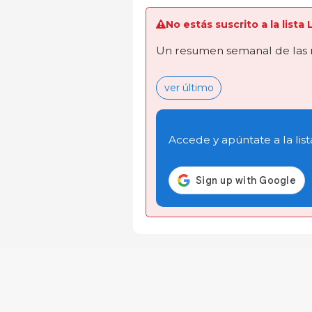
No estás suscrito a la list
Un resumen semanal de las 
ver último
Accede y apúntate a la list