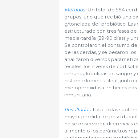
Métodos:
Un total de 584 cerda
grupos: uno que recibió una d
g/tonelada del probiótico. Las
estructurado con tres fases de 
media-tardía (29-90 días) y una
Se controlaron el consumo de a
de las cerdas, y se pesaron los
analizaron diversos parámetro
fecales, los niveles de cortisol
inmunoglobulinas en sangre y c
histomorfometría ileal, junto c
mieloperoxidasa en heces para v
inmunitaria.
Resultados:
Las cerdas suplem
mayor pérdida de peso durant
no se observaron diferencias e
alimento o los parámetros repr
suplementadas con probióticos