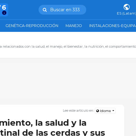
76
Buscar en 333
s
ES (Latam
GENÉTICA-REPRODUCCIÓN
MANEJO
INSTALACIONES-EQUIP
relacionados con la salud, el manejo, el bienestar, la nutrición, el comportamiento,
Lee este artículo en:
Idioma
miento, la salud y la
tinal de las cerdas y sus