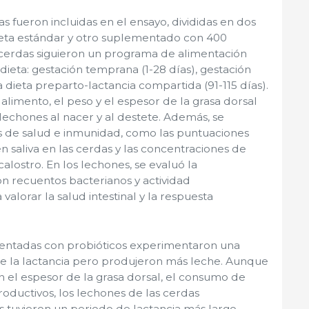
s fueron incluidas en el ensayo, divididas en dos
ieta estándar y otro suplementado con 400
 cerdas siguieron un programa de alimentación
dieta: gestación temprana (1-28 días), gestación
 dieta preparto-lactancia compartida (91-115 días).
limento, el peso y el espesor de la grasa dorsal
 lechones al nacer y al destete. Además, se
s de salud e inmunidad, como las puntuaciones
 en saliva en las cerdas y las concentraciones de
alostro. En los lechones, se evaluó la
on recuentos bacterianos y actividad
alorar la salud intestinal y la respuesta
entadas con probióticos experimentaron una
e la lactancia pero produjeron más leche. Aunque
n el espesor de la grasa dorsal, el consumo de
oductivos, los lechones de las cerdas
 tuvieron un periodo de lactancia más largo,