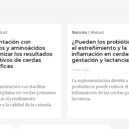
tract
Nutrición
Abstract
tación con
¿Pueden los probiótic
cos y aminoácidos
el estreñimiento y la
mizar los resultados
inflamación en cerda
tivos de cerdas
gestación y lactancia
íficas
13-feb-2025
La suplementación dietética
mentación con Bacillus
probióticos puede reducir el
-arginina en cerdas gestantes
inflamatorio de las cerdas g
ar el rendimiento
lactancia.
 y la calidad de la camada.