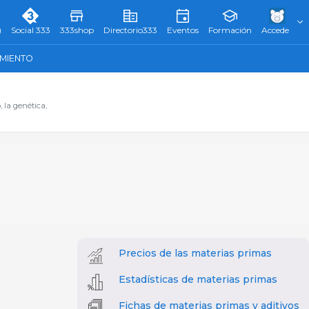
)
Social 333
333shop
Directorio333
Eventos
Formación
Accede
AMIENTO
 la genética,
Precios de las materias primas
Estadísticas de materias primas
Fichas de materias primas y aditivos