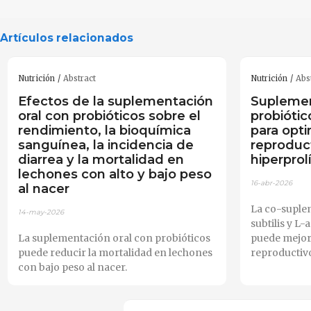
Artículos relacionados
Nutrición
Abstract
Nutrición
Abs
Efectos de la suplementación
Suplemen
oral con probióticos sobre el
probióti
rendimiento, la bioquímica
para opti
sanguínea, la incidencia de
reproduc
diarrea y la mortalidad en
hiperprol
lechones con alto y bajo peso
16-abr-2026
al nacer
La co-suple
14-may-2026
subtilis y L
La suplementación oral con probióticos
puede mejor
puede reducir la mortalidad en lechones
reproductivo
con bajo peso al nacer.