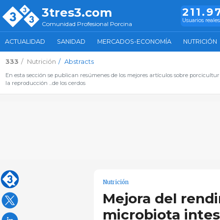
3tres3.com
211.9
Usuarios reale
Comunidad Profesional Porcina
ACTUALIDAD
SANIDAD
MERCADOS-ECONOMÍA
NUTRICIÓN
333
Nutrición
Abstracts
En esta sección se publican resúmenes de los mejores artículos sobre porcicultura 
la reproducción ...de los cerdos
Nutrición
Mejora del rendi
microbiota intes