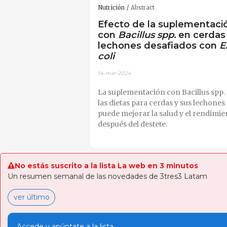
Nutrición
Abstract
Efecto de la suplementaci
con
Bacillus spp.
en cerdas
lechones desafiados con
E
coli
14-mar-2024
La suplementación con Bacillus spp.
las dietas para cerdas y sus lechones
puede mejorar la salud y el rendimie
después del destete.
No estás suscrito a la lista La web en 3 minutos
Un resumen semanal de las novedades de 3tres3 Latam
ver último
Accede y apúntate a la lista