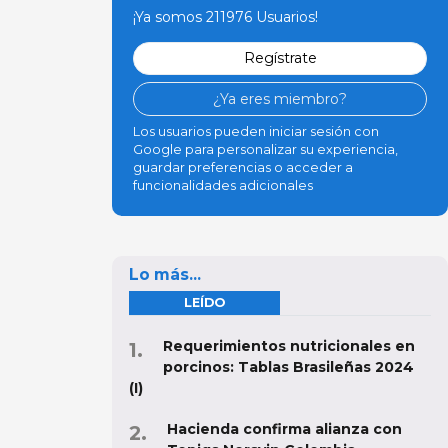
¡Ya somos 211976 Usuarios!
Regístrate
¿Ya eres miembro?
Los usuarios pueden iniciar sesión con
Google para personalizar su experiencia,
guardar preferencias o acceder a
funcionalidades adicionales
Lo más...
LEÍDO
Requerimientos nutricionales en
porcinos: Tablas Brasileñas 2024
(I)
Hacienda confirma alianza con