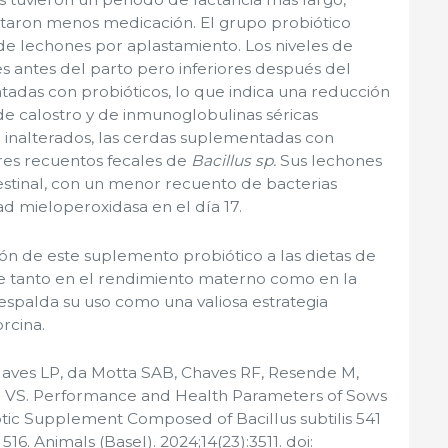
itaron menos medicación. El grupo probiótico
 lechones por aplastamiento. Los niveles de
res antes del parto pero inferiores después del
adas con probióticos, lo que indica una reducción
 de calostro y de inmunoglobulinas séricas
inalterados, las cerdas suplementadas con
res recuentos fecales de
Bacillus sp.
Sus lechones
estinal, con un menor recuento de bacterias
d mieloperoxidasa en el día 17.
ión de este suplemento probiótico a las dietas de
te tanto en el rendimiento materno como en la
respalda su uso como una valiosa estrategia
rcina.
aves LP, da Motta SAB, Chaves RF, Resende M,
i VS. Performance and Health Parameters of Sows
iotic Supplement Composed of Bacillus subtilis 541
16. Animals (Basel). 2024;14(23):3511. doi: