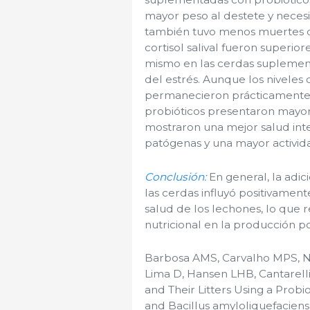
mayor peso al destete y neces
también tuvo menos muertes de
cortisol salival fueron superio
mismo en las cerdas suplement
del estrés. Aunque los niveles
permanecieron prácticamente 
probióticos presentaron mayo
mostraron una mejor salud int
patógenas y una mayor activida
Conclusión:
En general, la adic
las cerdas influyó positivamen
salud de los lechones, lo que 
nutricional en la producción po
Barbosa AMS, Carvalho MPS, N
Lima D, Hansen LHB, Cantarell
and Their Litters Using a Prob
and Bacillus amyloliquefaciens 5