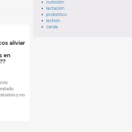
nutrición
lactación
probiótico
lechón
cerda
os aliviar
s en
??
 con
 estado
estantes y en