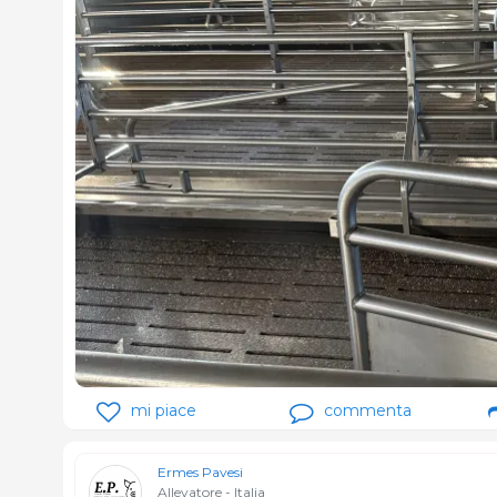
mi piace
commenta
Ermes Pavesi
Allevatore - Italia