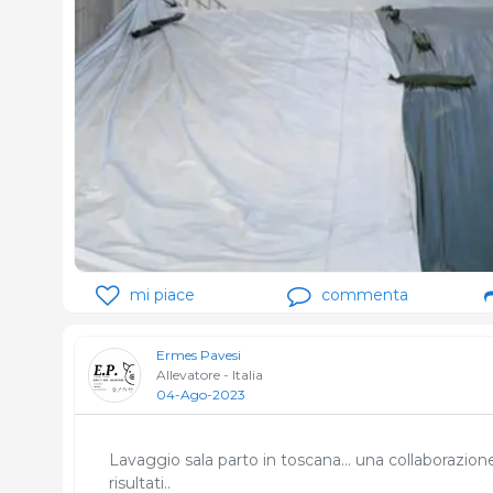
mi piace
commenta
Ermes Pavesi
Allevatore - Italia
04-Ago-2023
Lavaggio sala parto in toscana… una collaborazion
risultati..