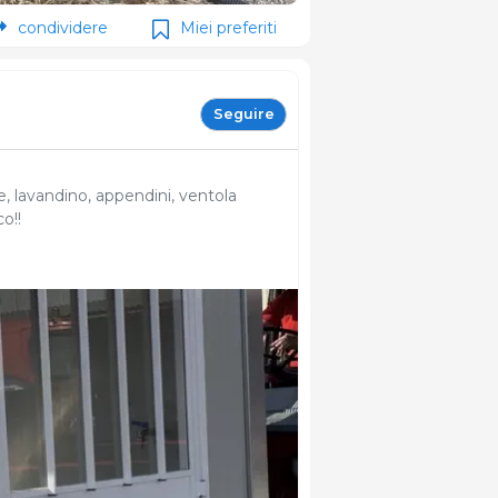
condividere
Miei preferiti
Seguire
e, lavandino, appendini, ventola
co!!