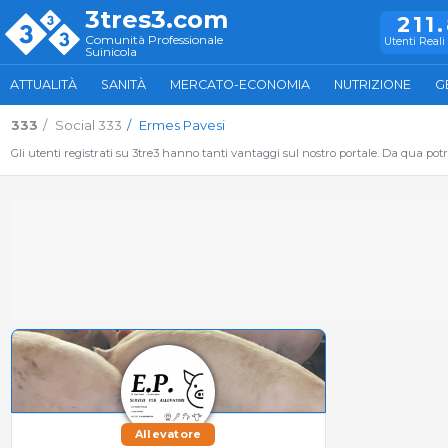
3tres3.com
211
Comunità Professionale
Utenti Reali 
Suinicola
ATTUALITÀ
SANITÀ
MERCATO-ECONOMIA
NUTRIZIONE
G
333
Social 333
Ermes Pavesi
Gli utenti registrati su 3tre3 hanno tanti vantaggi sul nostro portale. Da qua potrai
Allevatore