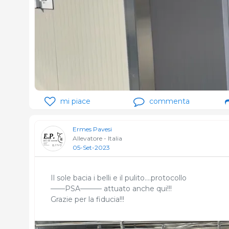
mi piace
commenta
Ermes Pavesi
Allevatore - Italia
05-Set-2023
Il sole bacia i belli e il pulito….protocollo
——PSA——— attuato anche qui!!!
Grazie per la fiducia!!!