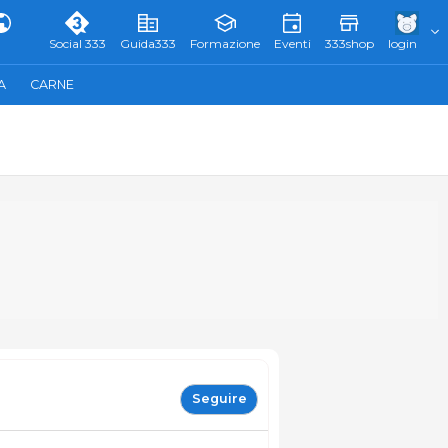
Social 333
Guida333
Formazione
Eventi
333shop
login
A
CARNE
Seguire