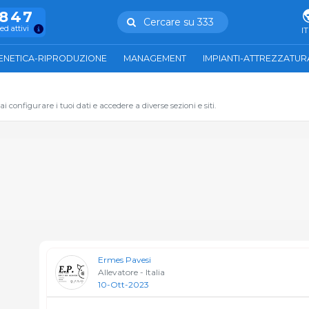
.847
Cercare su 333
ed attivi
IT
ENETICA-RIPRODUZIONE
MANAGEMENT
IMPIANTI-ATTREZZATUR
 configurare i tuoi dati e accedere a diverse sezioni e siti.
Ermes Pavesi
Allevatore - Italia
10-Ott-2023