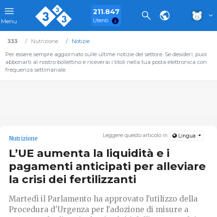
211.847
Utenti
Menu
333
Nutrizione
Notizie
Per essere sempre aggiornato sulle ultime notizie del settore. Se desideri, puoi
abbonarti al nostro bollettino e riceverai i titoli nella tua posta elettronica con
frequenza settimanale.
Leggere questo articolo in:
Lingua
Nutrizione
L’UE aumenta la liquidità e i
pagamenti anticipati per alleviare
la crisi dei fertilizzanti
Martedì il Parlamento ha approvato l'utilizzo della
Procedura d'Urgenza per l'adozione di misure a