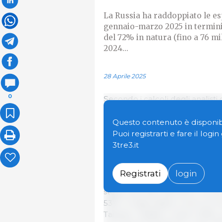
La Russia ha raddoppiato le esp
gennaio-marzo 2025 in termini d
del 72% in natura (fino a 76 mi
2024...
28 Aprile 2025
0
Secondo i calcoli degli analist
Russia ha raddoppiato le propri
di valore, raggiungendo i 180 mil
Questo contenuto è disponibi
tonnellate) rispetto allo stess
Puoi registrarti e fare il logi
3tre3.it
Come nel 2024, i tre principali
Bielorussia e Cina. Secondo i ri
Registrati
login
aumentato il valore delle import
stesso periodo dell'anno scorso
53%, le esportazioni verso la 
Taiwan), iniziate a marzo 2024, 