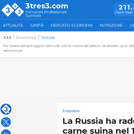
3tres3.com
211
Comunità Professionale
Utenti Reali 
Suinicola
ATTUALITÀ
SANITÀ
MERCATO-ECONOMIA
NUTRIZIONE
G
333
Economia
Notizie
Per essere sempre aggiornato sulle ultime notizie del settore. Se desideri, puoi abbo
settimanale.
Economia
La Russia ha rad
carne suina nel 