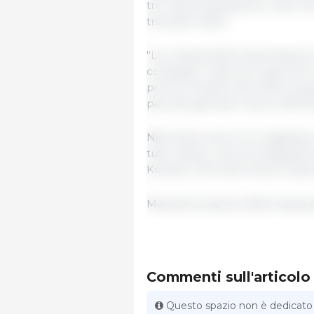
tre mesi di quest'anno, oltre 130
trimestre 2024.
"La crescita delle esportazioni
consegne", osserva il capo del 
primo trimestre del 2024 le sped
periodo gennaio-marzo 2025 sa
Nell'ultimo anno si è registrata
tutti i settori, che è proseguit
Kovalev, CEO dell'Unione nazional
Martedì 22 aprile 2025, Russia
Commenti sull'articolo
Questo spazio non è dedicato al