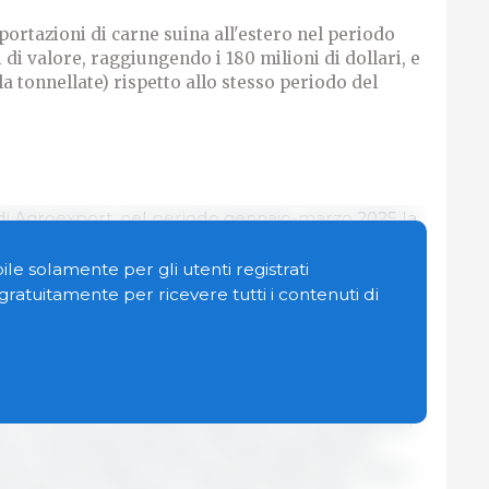
ortazioni di carne suina all'estero nel periodo
i valore, raggiungendo i 180 milioni di dollari, e
la tonnellate) rispetto allo stesso periodo del
i di Agroexport, nel periodo gennaio-marzo 2025 la
e esportazioni di carne suina all'estero in termini
ioni di dollari, e del 72% in natura (fino a 76 mila
le solamente per gli utenti registrati
o periodo del 2024.
n gratuitamente per ricevere tutti i contenuti di
 acquirenti di carne suina russa sono Vietnam,
sultati del primo trimestre, il Vietnam ha
azioni di carne suina russa di 2,1 volte rispetto allo
, le forniture alla Bielorussia sono aumentate del
Cina continentale (escluse Hong Kong, Macao e
sono ammontate a 32 milioni di dollari per i primi