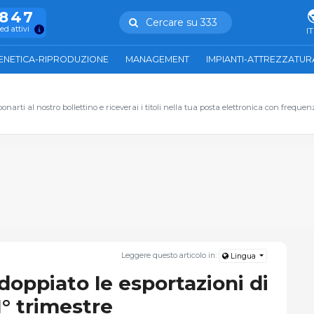
.847
Cercare su 333
ed attivi
IT
ENETICA-RIPRODUZIONE
MANAGEMENT
IMPIANTI-ATTREZZATUR
narti al nostro bollettino e riceverai i titoli nella tua posta elettronica con frequen
Leggere questo articolo in:
Lingua
doppiato le esportazioni di
1° trimestre