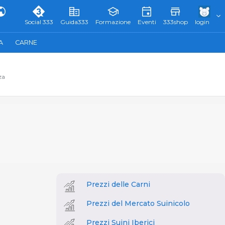
Social 333
Guida333
Formazione
Eventi
333shop
login
A
CARNE
za
Prezzi delle Carni
Prezzi del Mercato Suinicolo
Prezzi Suini Iberici