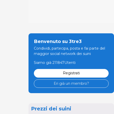
Benvenuto su 3tre3
Condividi, partecipa, posta e fai parte del
maggior social network dei suini
Siamo già 211847Utenti
Registrati
Eri già un membro?
Prezzi dei suini