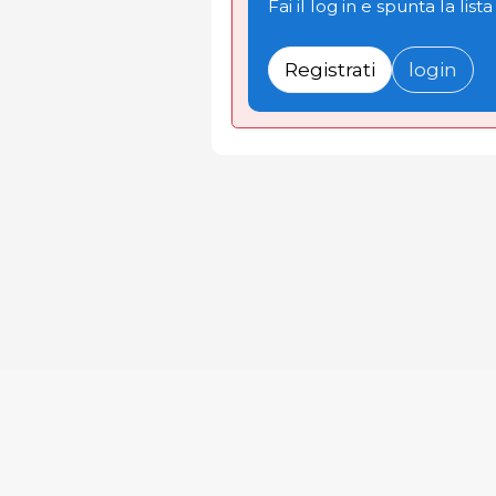
Fai il log in e spunta la lista
Registrati
login