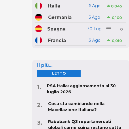
Italia
6 Ago
0,045
Germania
5 Ago
0,100
Spagna
30 Lug
0
Francia
3 Ago
0,010
Il più...
LETTO
PSA Italia: aggiornamento al 30
luglio 2026
Cosa sta cambiando nella
Macellazione Italiana?
Rabobank Q3 report:mercati
globali carne suina restano sotto