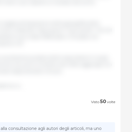
 volte in più rispetto al risultato del primo
 è legata all'espansione della geografia delle
Centro federale "Agroexport" Ilya Ilyushin. "Se nel
izioni sono state effettuate in 32 paesi, nel
ranno 43."
 una dinamica positiva delle esportazioni in quasi
a anche nel primo trimestre del 2025, aggiunge Yuri
e degli allevatori di suini...
 /aemcx.ru
50
Visto
volte
la consultazione agli autori degli articoli, ma uno