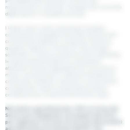
prevedibilità alle operazioni commerciali,
mantenendo al contempo l'impegno per economie
digitali aperte, competitive ed eque.
I leader hanno inoltre sottolineato la positiva
cooperazione sviluppata nell'ambito dell'accordo
commerciale esistente e i progressi compiuti su
questioni relative al commercio e allo sviluppo
sostenibile. L'Unione europea ha inoltre evidenziato
le opportunità di ampliare la cooperazione
attraverso la futura negoziazione di un accordo di
mutuo riconoscimento in materia di valutazioni di
conformità, certificati e marcature, uno strumento
concepito per evitare la duplicazione di test e
certificazioni per le aziende di entrambi i paesi.
Nel settore agroalimentare, l'UE e la Corea del
Sud si sono impegnate a proseguire gli sforzi
per migliorare l'accesso al mercato dei prodotti
agroalimentari provenienti dall'UE. Tale