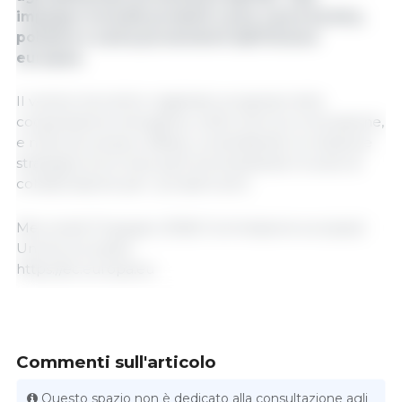
impegno include prodotti come carne bovina,
pollame e suina provenienti dall'Unione
europea.
Il vertice ha inoltre registrato progressi nella
cooperazione energetica, nella ricerca e innovazione,
e nella sicurezza e difesa, consolidando la relazione
strategica tra le due parti ed ampliando le aree di
collaborazione per i prossimi anni.
Mercoledì 10 giugno 2026/ Commissione europea/
Unione europea.
https://ec.europa.eu
Commenti sull'articolo
Questo spazio non è dedicato alla consultazione agli