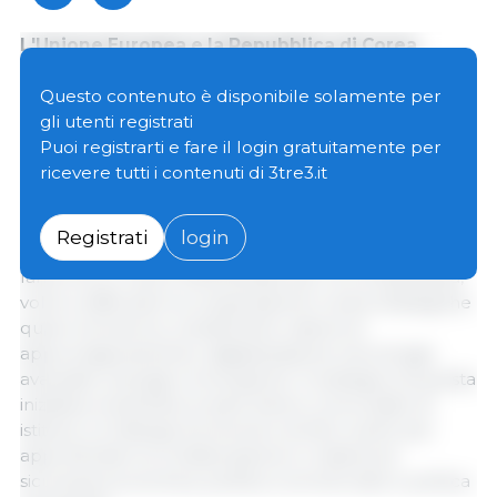
L'Unione Europea e la Repubblica di Corea
hanno tenuto a Bruxelles il loro 11° vertice
bilaterale, durante il quale entrambe le parti
Questo contenuto è disponibile solamente per
hanno concordato di rafforzare il partenariato
gli utenti registrati
strategico attraverso nuove iniziative di
Puoi registrarti e fare il login gratuitamente per
cooperazione economica, commerciale,
ricevere tutti i contenuti di 3tre3.it
tecnologica, energetica e di sicurezza.
Registrati
login
Uno dei principali risultati dell'incontro è stato il
lancio di un nuovo Partenariato per la Competitività,
volto a rafforzare la cooperazione in aree strategiche
quali commercio, investimenti, catene di
approvvigionamento, digitalizzazione, tecnologie
avanzate, energia e innovazione. A sostegno di questa
iniziativa, entrambe le parti hanno concordato di
istituire un Dialogo Economico di Alto Livello per
approfondire la collaborazione in materia di
sicurezza economica, politica commerciale e politica