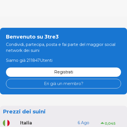
Benvenuto su 3tre3
Condividi, partecipa, posta e fai parte del maggior social
network dei suini
Siamo già 211847Utenti
Registrati
Eri già un membro?
Prezzi dei suini
Italia
6 Ago
0,045