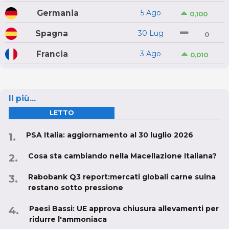
Germania
5 Ago
0,100
Spagna
30 Lug
0
Francia
3 Ago
0,010
Il più...
LETTO
PSA Italia: aggiornamento al 30 luglio 2026
Cosa sta cambiando nella Macellazione Italiana?
Rabobank Q3 report:mercati globali carne suina
restano sotto pressione
Paesi Bassi: UE approva chiusura allevamenti per
ridurre l'ammoniaca