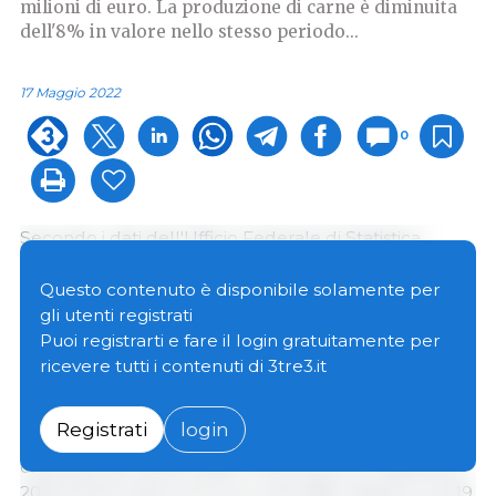
milioni di euro. La produzione di carne è diminuita
dell'8% in valore nello stesso periodo...
17 Maggio 2022
0
Secondo i dati dell'Ufficio Federale di Statistica
(Destatis), nel 2021 le
aziende tedesche hanno
prodotto quasi il 17% in più di prodotti di origine
Questo contenuto è disponibile solamente per
vegetale alternativi alla carne
rispetto all'anno
gli utenti registrati
precedente, e anche la produzione è aumentata del
Puoi registrarti e fare il login gratuitamente per
62,2% rispetto al 2019. Nel 2021 sono state prodotte
ricevere tutti i contenuti di 3tre3.it
97.900 tonnellate di prodotti sostitutivi della carne,
rispetto a circa 83.700 tonnellate nel 2020 e 60.400
Registrati
login
tonnellate nel 2019. Il valore di questi prodotti è
cresciuto del 22,2% (458,2 milioni di euro) rispetto al
2020 (374,9 milioni di euro) e del 68% rispetto al 2019