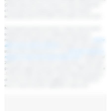
(272,8 milioni di euro). Anche il numero di aziende
che producono questi prodotti in Germania è
aumentato da 34 nel 2019 e nel 2020 a 44 nel 2021.
Nonostante questo aumento, il valore dei prodotti
sostitutivi della carne è relativamente piccolo
rispetto ai prodotti a base di carne. Nel 2021, il
valore
della carne e dei loro derivati
prodotti in Germania è
stato di 35,6 miliardi di euro, circa
80 volte maggiore
rispetto al valore dei sostituti della carne
. Tuttavia, dal
2019 e per il secondo anno consecutivo, il valore dei
prodotti a base di carne è diminuito (-7,8% nel 2021 e
-11,3% nel 2020). Nel 2019 il valore della produzione
di carne in Germania ha raggiunto i 40,1 miliardi di
euro, il valore più alto registrato in dieci anni.