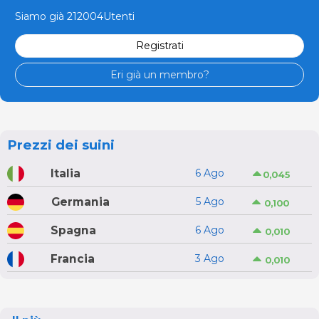
Siamo già 212004Utenti
Registrati
Eri già un membro?
Prezzi dei suini
Italia
6 Ago
0,045
Germania
5 Ago
0,100
Spagna
6 Ago
0,010
Francia
3 Ago
0,010