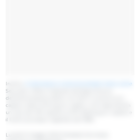
Inoltre,
in Germania si consuma sempre meno carne
.
Secondo l'Ufficio Federale dell'Agricoltura e
dell'Alimentazione (BLE), nel 2021 il consumo pro
capite è stato di 55 kg pro capite, il che rappresenta
un calo del 12% rispetto al 2011 (62,8 kg pro capite) e
il livello più basso registrato dal 1989...
Lunedì 9 maggio 2022/ Destatis/ Germania.