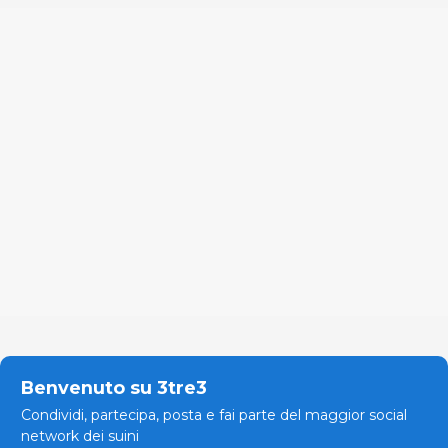
Benvenuto su 3tre3
Condividi, partecipa, posta e fai parte del maggior social
network dei suini