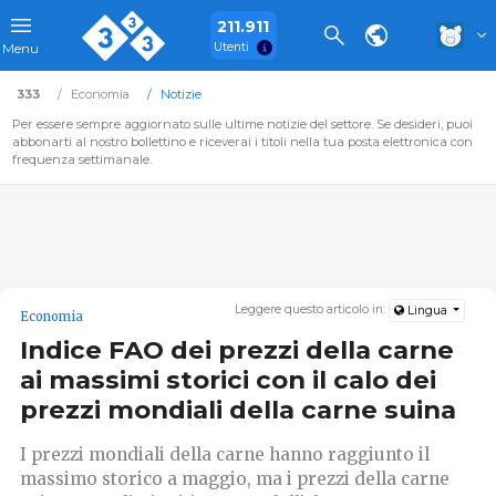
211.911
Utenti
Menu
333
Economia
Notizie
Per essere sempre aggiornato sulle ultime notizie del settore. Se desideri, puoi
abbonarti al nostro bollettino e riceverai i titoli nella tua posta elettronica con
frequenza settimanale.
Leggere questo articolo in:
Lingua
Economia
Indice FAO dei prezzi della carne
ai massimi storici con il calo dei
prezzi mondiali della carne suina
I prezzi mondiali della carne hanno raggiunto il
massimo storico a maggio, ma i prezzi della carne