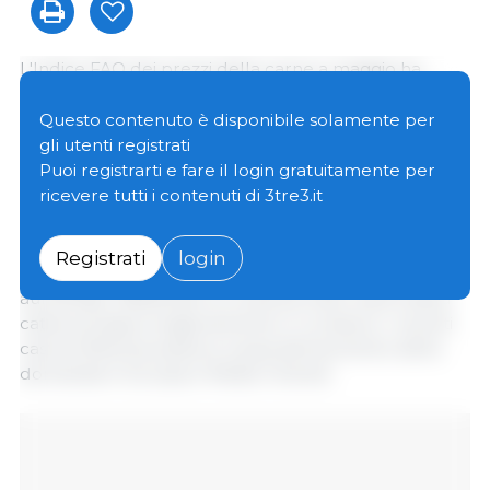
L'Indice FAO dei prezzi della carne a maggio ha
raggiunto una media di 122 punti, 0,6 punti (0,5%) in
più rispetto ad aprile, stabilendo un nuovo massimo
Questo contenuto è disponibile solamente per
storico, trainato da un forte aumento dei prezzi
gli utenti registrati
mondiali della carne bovina, che ha più che
Puoi registrarti e fare il login gratuitamente per
compensato le diminuzioni del valori della carne
ricevere tutti i contenuti di 3tre3.it
suina e ovina.
Registrati
login
A maggio, i prezzi della carne di pollame sono
aumentati, riflettendo le continue interruzioni della
catena di approvvigionamento in Ucraina e i recenti
casi di influenza aviaria a causa dell'aumento della
domanda in Europa e Medio Oriente.