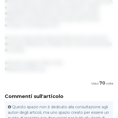
all'esportazione, soprattutto nell'Europa occidentale,
a causa della domanda interna debole e delle
aspettative di liberazione della carne suina dal
regime di aiuti all'ammasso privato dell'Unione
europea. Commissione UE.
Anche i prezzi internazionali della carne ovina sono
diminuiti, riflettendo l'impatto dei movimenti dei tassi
di cambio...
Venerdì 3 giugno 2022 | FAO.
https://www.fao.org
70
Visto
volte
Commenti sull'articolo
Questo spazio non è dedicato alla consultazione agli
autori degli articoli, ma uno spazio creato per essere un