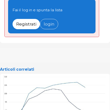
Fai il log in e spunta la lista
Registrati
login
Articoli correlati