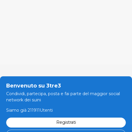
Benvenuto su 3tre3
Condividi, partecipa, posta e fai parte del maggior social
network dei suini
Siamo già 211911Utenti
Registrati