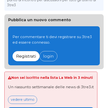
punto di incontro per discussioni per tutti gli utenti di
3tre3
Pubblica un nuovo commento
Per commentare ti devi registrare su 3tre3
ed essere connesso.
Registrati
login
Non sei iscritto nella lista La Web in 3 minuti
Un riassunto settimanale delle news di 3tre3.it
vedere ultimo