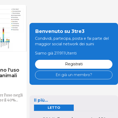
Benvenuto su 3tre3
Condividi, partecipa, posta e fai parte del
maggior social network dei suini
Siamo già 211911Utenti
Registrati
ono l'uso
Eri già un membro?
 animali
r l'uso negli
e il 40%...
Il più...
LETTO