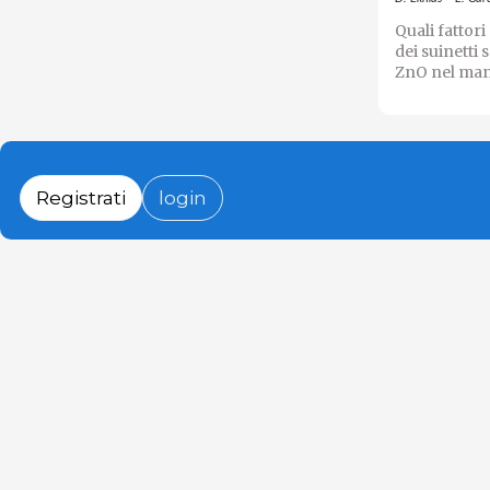
Quali fattor
dei suinetti 
ZnO nel man
Registrati
login