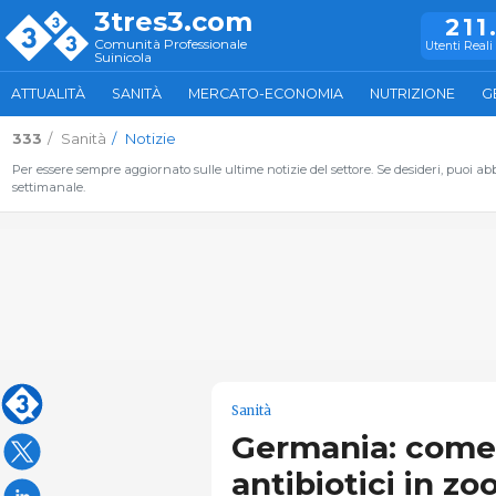
3tres3.com
211
Comunità Professionale
Utenti Reali 
Suinicola
ATTUALITÀ
SANITÀ
MERCATO-ECONOMIA
NUTRIZIONE
G
333
Sanità
Notizie
Per essere sempre aggiornato sulle ultime notizie del settore. Se desideri, puoi abbo
settimanale.
Sanità
Germania: come s
antibiotici in zo