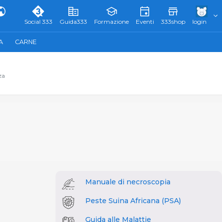
Social 333
Guida333
Formazione
Eventi
333shop
login
A
CARNE
za
Manuale di necroscopia
Peste Suina Africana (PSA)
Guida alle Malattie