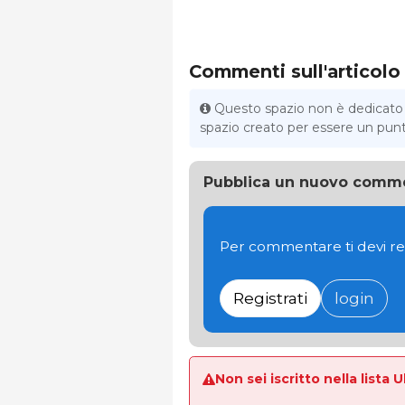
Commenti sull'articolo
Questo spazio non è dedicato al
spazio creato per essere un punto 
Pubblica un nuovo comm
Per commentare ti devi re
Registrati
login
Non sei iscritto nella lista 