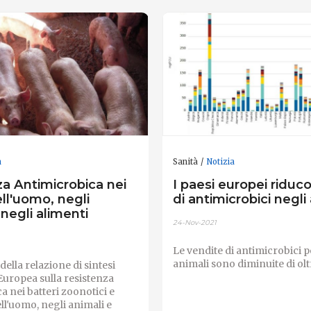
a
Sanità
Notizia
a Antimicrobica nei
I paesi europei riduc
ell'uomo, negli
di antimicrobici negli
 negli alimenti
24-Nov-2021
Le vendite di antimicrobici pe
animali sono diminuite di oltr
ella relazione di sintesi
Europea sulla resistenza
a nei batteri zoonotici e
ell'uomo, negli animali e