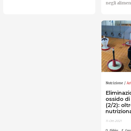
negli aliment
Nutrizione
Ar
Eliminazio
ossido di
(2/2): olt
nutriziona
11-Ott-2021
D. Ekhlas
E. Gar