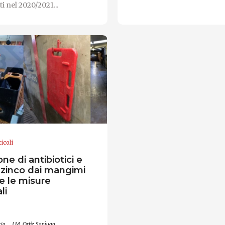
i nel 2020/2021...
ticoli
ne di antibiotici e
 zinco dai mangimi
re le misure
li
cía
J.M. Ortiz Sanjuan