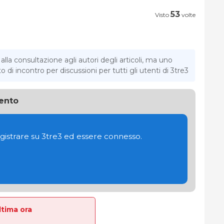
53
Visto
volte
la consultazione agli autori degli articoli, ma uno
di incontro per discussioni per tutti gli utenti di 3tre3
ento
gistrare su 3tre3 ed essere connesso.
Ultima ora