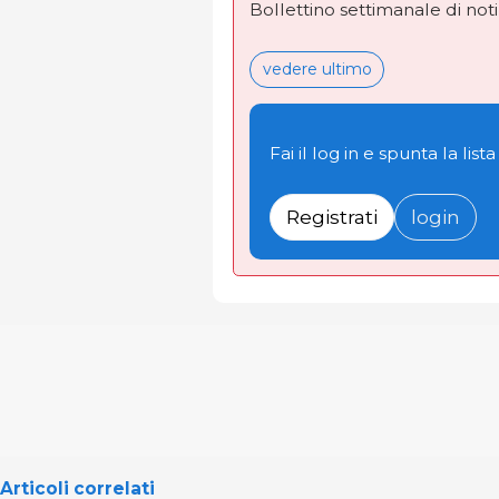
Bollettino settimanale di not
vedere ultimo
Fai il log in e spunta la lista
Registrati
login
Articoli correlati