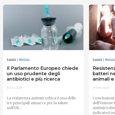
Sanità
Notizia
Sanità
Notizi
Il Parlamento Europeo chiede
Resistenz
un uso prudente degli
batteri n
antibiotici e più ricerca
animali e
12-Giu-2023
21-Mar-2023
La resistenza antimicrobica è una delle
Conclusioni d
tre principali minacce per la salute
dell'Unione 
nell'UE...
antimicrobic
indicatori n