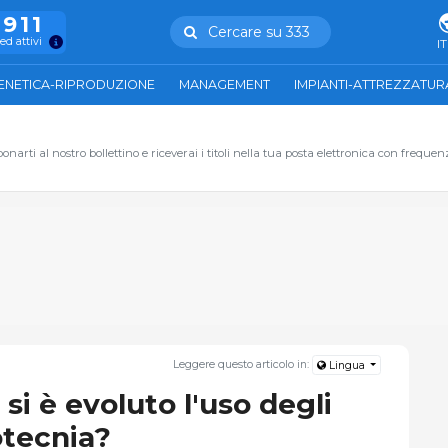
.911
Cercare su 333
ed attivi
IT
ENETICA-RIPRODUZIONE
MANAGEMENT
IMPIANTI-ATTREZZATUR
narti al nostro bollettino e riceverai i titoli nella tua posta elettronica con frequen
Leggere questo articolo in:
Lingua
i è evoluto l'uso degli
otecnia?