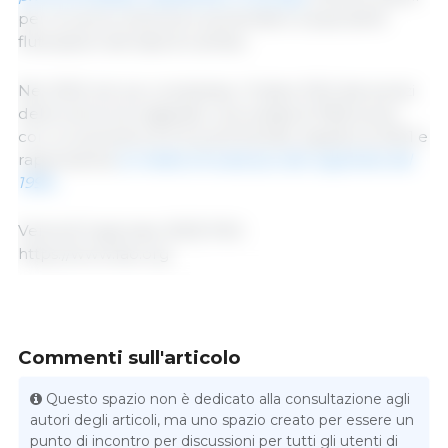
per la carne ovina sono aumentati a causa delle
fluttuazioni dei tassi di cambio.
Nel 2022 nel suo complesso, l'Indice FAO dei prezzi
della carne ha registrato una media di 118,9 punti,
con un aumento di 11,2 punti (10,4%) rispetto al 2021 e
rappresenta
la media annuale più alta registrata dal
1990...
Venerdì 6 gennaio 2023/ FAO.
https://www.fao.org
Commenti sull'articolo
Questo spazio non è dedicato alla consultazione agli
autori degli articoli, ma uno spazio creato per essere un
punto di incontro per discussioni per tutti gli utenti di