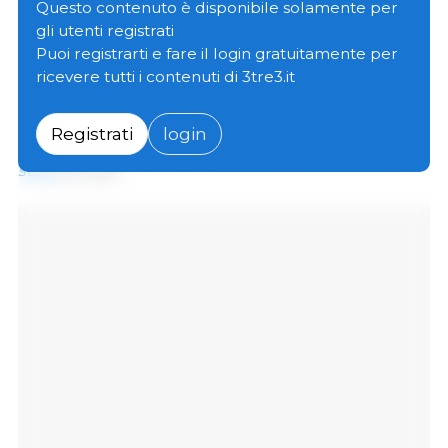
(1,2%) rispetto a novembre, il sesto calo mensile
Questo contenuto è disponibile solamente per
consecutivo, ma è rimasto 2,8 punti (2,5%) al di sopra
gli utenti registrati
del livello di un anno fa.
Puoi registrarti e fare il login gratuitamente per
ricevere tutti i contenuti di 3tre3.it
Il calo dell'indice a dicembre è dovuto al calo dei
prezzi mondiali di carne bovina e pollame, che è
Registrati
login
stato in parte compensato
dall'aumento della carne
suina
e ovina.