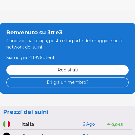
Benvenuto su 3tre3
Condividi, partecipa, posta e fai parte del maggior social
network dei suini
Siamo già 211976Utenti
Registrati
Eri già un membro?
Prezzi dei suini
Italia
6 Ago
0,045