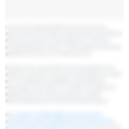
I prezzi internazionali della carne bovina sono
diminuiti sotto la pressione dell'aumento dell'offerta
di bovini pronti per la macellazione in molti dei
principali paesi produttori e della debole domanda
globale di forniture nel medio termine.
Da parte sua, i prezzi della carne di pollame sono
diminuiti in quanto le forniture esportabili sono state
più che sufficienti a soddisfare la domanda di
importazioni di forniture in contanti, nonostante le
battute d'arresto nella produzione causate
dall'intensificarsi dei focolai di influenza aviaria.
Anzi,
i prezzi mondiali della carne suina sono
aumentati sostenuti dall'elevata domanda interna
prima di Natale, soprattutto in Europa
, mentre quelli