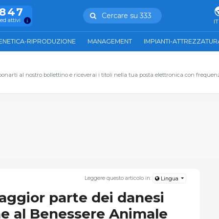
.847
Cercare su 333
ed attivi
IT
ENETICA-RIPRODUZIONE
MANAGEMENT
IMPIANTI-ATTREZZATUR
narti al nostro bollettino e riceverai i titoli nella tua posta elettronica con frequen
Leggere questo articolo in:
Lingua
aggior parte dei danesi
ne al Benessere Animale