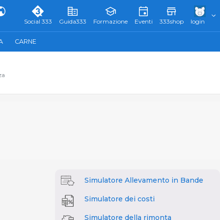
Social 333
Guida333
Formazione
Eventi
333shop
login
A
CARNE
za
Simulatore Allevamento in Bande
Simulatore dei costi
Simulatore della rimonta