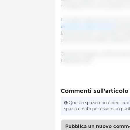
consapevoli di come possono co
Lo studio indica anche che cir
benessere degli animali
quando
L'interesse per il benessere deg
generalmente stabile rispetto a
Giovedì 15 giugno, 2023/ Minist
https://fvm.dk
Commenti sull'articolo
Questo spazio non è dedicato al
spazio creato per essere un punto 
Pubblica un nuovo comm