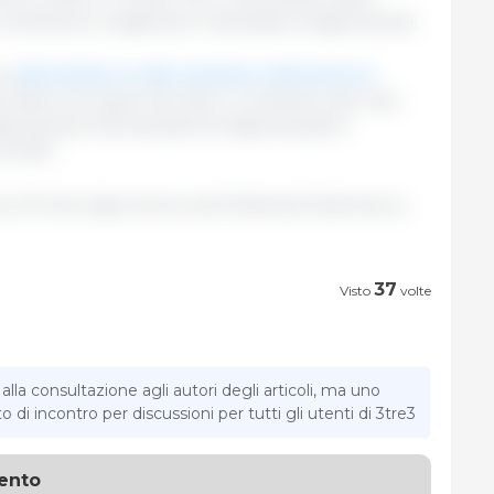
ntribuire a migliorare il benessere degli animali.
ca
sette danesi su dieci prestano attenzione al
 stanno al supermercato e comprano del cibo.
li animali nella situazione degli acquisti è
l 2021.
ry of Food, Agriculture and Fisheries/ Danimarca.
37
Visto
volte
la consultazione agli autori degli articoli, ma uno
di incontro per discussioni per tutti gli utenti di 3tre3
ento