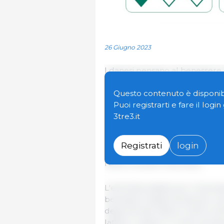
26 Giugno 2023
I danesi pensano al benessere
fanno la spesa. Lo dimostra uno 
benessere degli animali, che Y
Questo contenuto è disponibi
Food Administration.
Puoi registrarti e fare il logi
3tre3.it
Lo studio dimostra che circa
se
statale per il benessere degli a
Registrati
login
coloro che sono a conoscenza de
l'80% conosce l'etichetta.
L'etichetta statale per il bene
benessere degli animali per sui
degli animali indica il livello 
lattiero-caseari in modo sempl