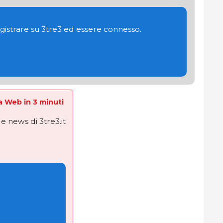
gistrare su 3tre3 ed essere connesso.
La Web in 3 minuti
e news di 3tre3.it