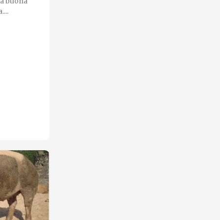
ta buona
...