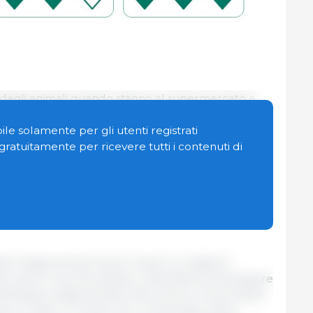
 degli animali quando stanno al supermercato e
studio incentrato sull'etichetta statale per il
ouGov ha preparato per la Danish Veterinary and
le solamente per gli utenti registrati
n gratuitamente per ricevere tutti i contenuti di
tte danesi su dieci sono a conoscenza dell'etichetta
nimali
"Bedre Dyrewelfærd" e la maggior parte di
ll'etichetta si fidano. Tra le famiglie con bambini,
ssere degli animali mira a creare un migliore
ni, polli e mucche danesi. L'etichetta sul benessere
di benessere degli animali nella carne e nei prodotti
ice e chiaro, in modo che i consumatori siano