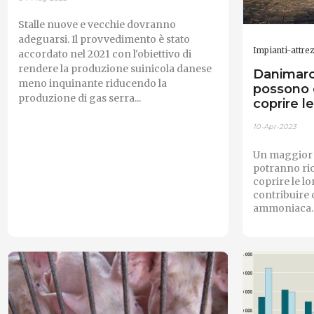
Stalle nuove e vecchie dovranno
adeguarsi. Il provvedimento è stato
Impianti-attre
accordato nel 2021 con l'obiettivo di
rendere la produzione suinicola danese
Danimarca
meno inquinante riducendo la
possono c
produzione di gas serra...
coprire l
10-Apr-2023
Un maggior 
potranno ri
coprire le lo
contribuire c
ammoniaca.