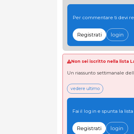
Per commentare ti devi re
Registrati
login
Non sei iscritto nella lista 
Un riassunto settimanale dell
vedere ultimo
Fai il log in e spunta la lista
Registrati
login