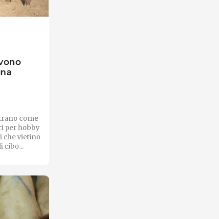
evono
ina
ostrano come
ori per hobby
i che vietino
 cibo...