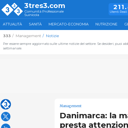
3tres3.com
211
Comunità Professionale
Utenti Reali 
Suinicola
ATTUALITÀ
SANITÀ
MERCATO-ECONOMIA
NUTRIZIONE
G
333
Management
Notizie
Per essere sempre aggiornato sulle ultime notizie del settore. Se desideri, puoi abbo
settimanale.
Management
Danimarca: la m
presta attenzio