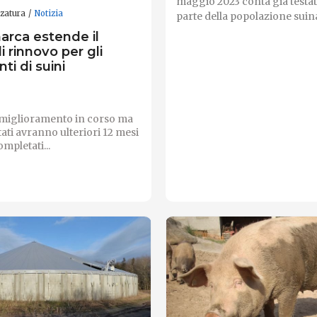
maggio 2023 conta già testa
zzatura
Notizia
parte della popolazione suina.
arca estende il
i rinnovo per gli
ti di suini
i miglioramento in corso ma
ti avranno ulteriori 12 mesi
mpletati...