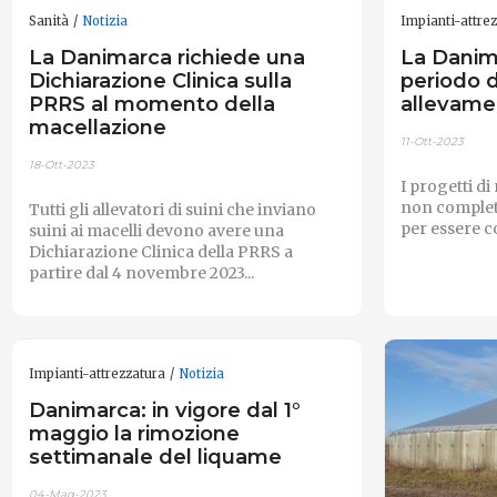
Sanità
Notizia
Impianti-attre
La Danimarca richiede una
La Danim
Dichiarazione Clinica sulla
periodo d
PRRS al momento della
allevamen
macellazione
11-Ott-2023
18-Ott-2023
I progetti d
non completa
Tutti gli allevatori di suini che inviano
per essere co
suini ai macelli devono avere una
Dichiarazione Clinica della PRRS a
partire dal 4 novembre 2023...
Impianti-attrezzatura
Notizia
Danimarca: in vigore dal 1°
maggio la rimozione
settimanale del liquame
04-Mag-2023