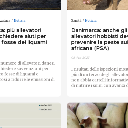
zzatura
Notizia
Sanità
Notizia
: più allevatori
Danimarca: anche gli
hiedere aiuti per
allevatori hobbisti d
e fosse dei liquami
prevenire la peste su
africana (PSA)
05-Apr-2023
numero di allevatori danesi
chiedere sovvenzioni per
I risultati delle ispezioni m
ro fosse di liquami e
più di un terzo degli allevat
osì a ridurre le emissioni di
non abbia cartelli informativ
di nutrire i suini con avanzi di