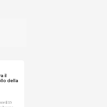
 il
lo della
re il 15