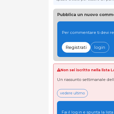
Pubblica un nuovo comm
Per commentare ti devi re
Registrati
login
Non sei iscritto nella lista 
Un riassunto settimanale dell
vedere ultimo
Fai il log in e spunta la lista