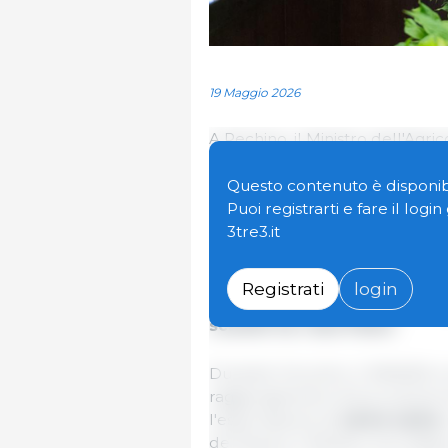
19 Maggio 2026
A Pechino, il Ministro dell'Agr
André de Paula, e la delegazio
bilaterale con il Ministro del
Questo contenuto è disponibi
(GACC), Sun Meijun, e il suo te
Puoi registrarti e fare il logi
3tre3.it
L'incontro, svoltosi martedì
brasiliana in Cina e si è co
Registrati
login
agricolo bilaterale, sulla co
scambi tra i due Paesi.
Durante l'incontro, il MMAPA 
raggiungimento di accordi tecnic
l'esportazione di
carne suina
e
de Paula e il Ministro Sun Meij