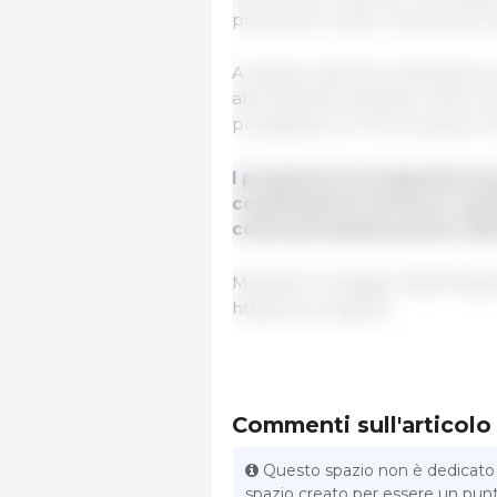
protocollo rivisto, che sarà fo
A seguito della formalizzazione
alle aziende brasiliane nelle 
proseguirà con le procedure i
I progressi nei negoziati sul
cooperazione tecnica e sani
come principale partner dell
Martedì 19 maggio 2026/ Mapa/
https://www.gov.br
Commenti sull'articolo
Questo spazio non è dedicato al
spazio creato per essere un punto 