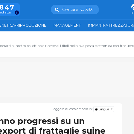
.847
Cercare su 333
ed attivi
IT
ENETICA-RIPRODUZIONE
MANAGEMENT
IMPIANTI-ATTREZZATUR
narti al nostro bollettino e riceverai i titoli nella tua posta elettronica con frequen
Leggere questo articolo in:
Lingua
anno progressi su un
export di frattaglie suine