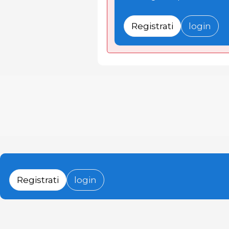
Registrati
login
Registrati
login