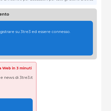
ento
gistrare su 3tre3 ed essere connesso.
La Web in 3 minuti
e news di 3tre3.it