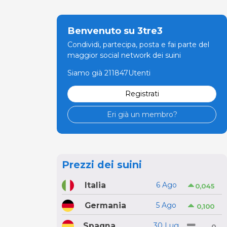
Benvenuto su 3tre3
Condividi, partecipa, posta e fai parte del
maggior social network dei suini
Siamo già 211847Utenti
Registrati
Eri già un membro?
Prezzi dei suini
Italia
6 Ago
0,045
Germania
5 Ago
0,100
Spagna
30 Lug
0