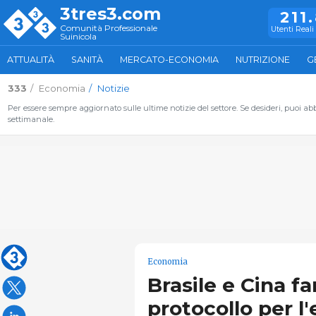
3tres3.com
211
Comunità Professionale
Utenti Reali 
Suinicola
ATTUALITÀ
SANITÀ
MERCATO-ECONOMIA
NUTRIZIONE
G
333
Economia
Notizie
Per essere sempre aggiornato sulle ultime notizie del settore. Se desideri, puoi abbo
settimanale.
Economia
Brasile e Cina f
protocollo per l'