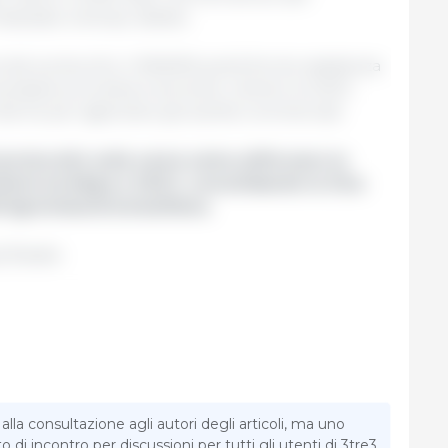
rmalizzato a tempo debito.
 del protocollo, il MMAPA potrà fornire assistenza
necessarie procedure tecniche, mentre la GACC
nterne per agevolare gli scambi commerciali.
 protocollo sulla carne suina rafforzano la
taria tra Mapa e GACC, consolidando la Cina
'agroindustria brasiliana.
 Brasile.
la consultazione agli autori degli articoli, ma uno
di incontro per discussioni per tutti gli utenti di 3tre3