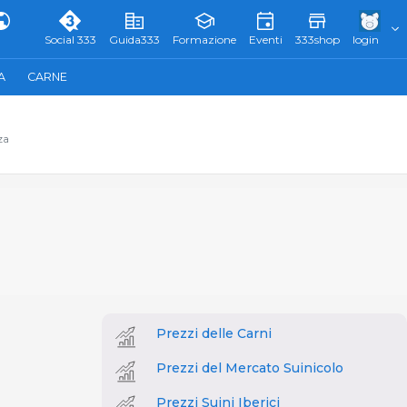
Social 333
Guida333
Formazione
Eventi
333shop
login
A
CARNE
za
Prezzi delle Carni
Prezzi del Mercato Suinicolo
Prezzi Suini Iberici