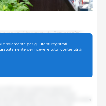
icoltura e dell'Allevamento del Brasile (MAPA),
ne brasiliana hanno partecipato a un incontro
l'Amministrazione Generale delle Dogane della Cina
le solamente per gli utenti registrati
am.
n gratuitamente per ricevere tutti i contenuti di
 19, ha proseguito il programma della missione
ncentrato sul rafforzamento del commercio
operazione sanitaria e sull'espansione degli
e la GACC hanno compiuto progressi nel
i sui requisiti sanitari e di quarantena per
 derivati ​​dal Brasile verso la Cina. Il Ministro André
un hanno confermato i termini tecnici del