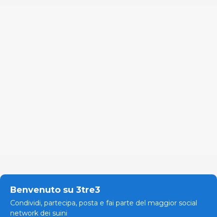
Benvenuto su 3tre3
Condividi, partecipa, posta e fai parte del maggior social
network dei suini