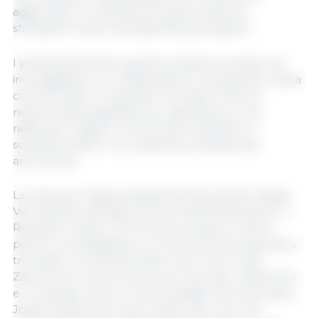
aggiornate e lo scambio di opinioni diverse,
sfruttando l'interculturalità dei partecipanti.
I partecipanti hanno goduto di spazi innovativi che
incoraggiavano la collaborazione, una grande mostra
commerciale con aziende rinomate e aree di
networking progettate per espandere le reti,
rafforzare i legami commerciali e facilitare lo
scambio di idee in un ambiente professionale
arricchente.
La chiusura è stata presieduta da Fernando Vargas,
Vice Ministro dell'Agricoltura e dell'Allevamento, e
Reinaldo Cubillos, che ha pronunciato le ultime
parole e ha assegnato un riconoscimento speciale a
tre leader eccezionali: Mario Garro del Grupo
Zamora, per la sua carriera nel mercato costaricano
e lo sviluppo di Jow come immagine del suo brand;
Jorge Arango del Grupo CAISA, per il suo 70°