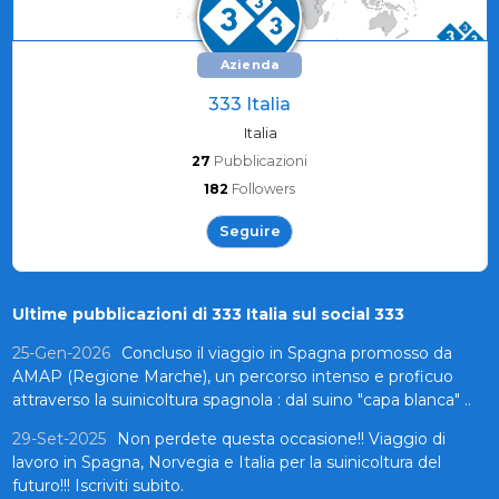
Azienda
333 Italia
Italia
27
Pubblicazioni
182
Followers
Seguire
Ultime pubblicazioni di 333 Italia sul social 333
25-Gen-2026
Concluso il viaggio in Spagna promosso da
AMAP (Regione Marche), un percorso intenso e proficuo
attraverso la suinicoltura spagnola : dal suino "capa blanca" ..
29-Set-2025
Non perdete questa occasione!! Viaggio di
lavoro in Spagna, Norvegia e Italia per la suinicoltura del
futuro!!! Iscriviti subito.