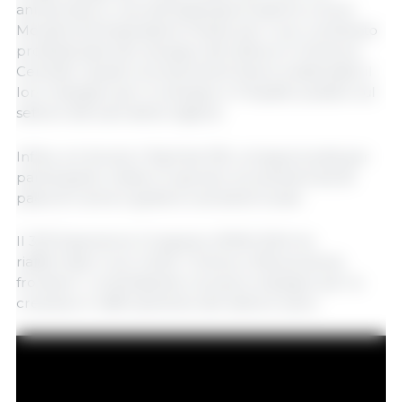
anniversario e una vita dedicata al settore e Erick
Morales di Empacadora Toledo per il suo contributo
professionale allo sviluppo del settore in America
Centrale. Questi riconoscimenti hanno evidenziato il
loro impegno per lo sviluppo e l'impatto positivo sul
settore dei suini della regione.
Infine, si è tenuto il Pig Fest 333, un'opportunità per
partecipanti, relatori e sponsor provenienti da 26
paesi di riunirsi e godersi una band locale.
Il 333 Experience Congress LATAM 2024 ha
riaffermato il suo motto “Unione e fiducia senza
frontiere”, consolidando il proprio impegno per la
crescita e il rafforzamento del settore suino.