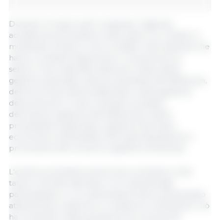
Durante i tre giorni del congresso, l'agenda
accademica prevedeva undici panel con relatori e
moderatori di spicco, tra cui leader internazionali che
hanno condiviso esperienze e conoscenze sul
settore. Sono stati affrontati temi chiave della
gestione aziendale, della produttività, dell'efficienza,
dell'economia, della leadership e della gestione
delle persone. Il tutto centrato sui pilastri
dell'evento: gestione dell'efficienza e della
produttività, leadership e gestione del team,
economia e sostenibilità, internazionalizzazione e
promozione dei consumi e gestione d'impresa.
L'evento prevedeva anche due workshop e otto
tavole rotonde-laboratori con metodologie
partecipative, in cui i partecipanti hanno partecipato
attivamente in spazi di co-creazione e interazione. Ciò
ha consentito l'appropriazione di conoscenze