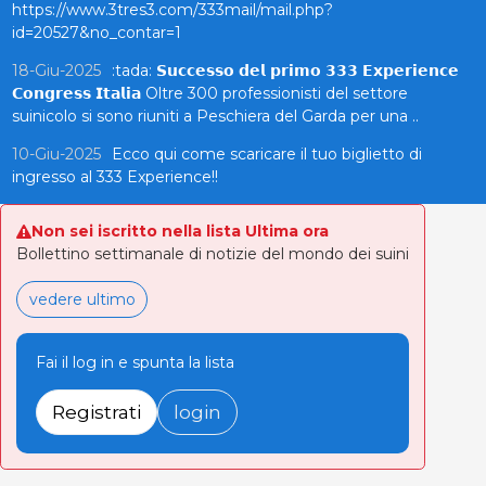
https://www.3tres3.com/333mail/mail.php?
id=20527&no_contar=1
18-Giu-2025
:tada: 𝗦𝘂𝗰𝗰𝗲𝘀𝘀𝗼 𝗱𝗲𝗹 𝗽𝗿𝗶𝗺𝗼 𝟯𝟯𝟯 𝗘𝘅𝗽𝗲𝗿𝗶𝗲𝗻𝗰𝗲
𝗖𝗼𝗻𝗴𝗿𝗲𝘀𝘀 𝗜𝘁𝗮𝗹𝗶𝗮 Oltre 300 professionisti del settore
suinicolo si sono riuniti a Peschiera del Garda per una ..
10-Giu-2025
Ecco qui come scaricare il tuo biglietto di
ingresso al 333 Experience!!
Non sei iscritto nella lista Ultima ora
Bollettino settimanale di notizie del mondo dei suini
vedere ultimo
Fai il log in e spunta la lista
Registrati
login