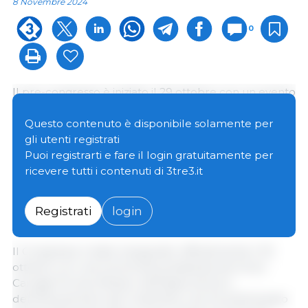
8 Novembre 2024
0
Il pre-congresso è iniziato il 29 ottobre con un evento
di benvenuto guidato da Patricia Rojas Morales, vice
ministro del Ministero dell'Economia, dell'Industria e
Questo contenuto è disponibile solamente per
del Commercio del Costa Rica. Durante
gli utenti registrati
l'inaugurazione, Gabriela Brenes, Direttrice Esecutiva
Puoi registrarti e fare il login gratuitamente per
di CAPORC, e Adriana Peña, Direttrice Tecnica di 333
ricevere tutti i contenuti di 3tre3.it
America Latina, hanno sottolineato l'impegno
dell'evento nel rafforzamento dell'industria suina
Registrati
login
nella regione.
Il Congresso è stato inaugurato ufficialmente il 30
ottobre con una cerimonia presieduta da Víctor
Carvajal Porras, Ministro dell'Agricoltura e
dell'Allevamento del Costa Rica, che ha sottolineato