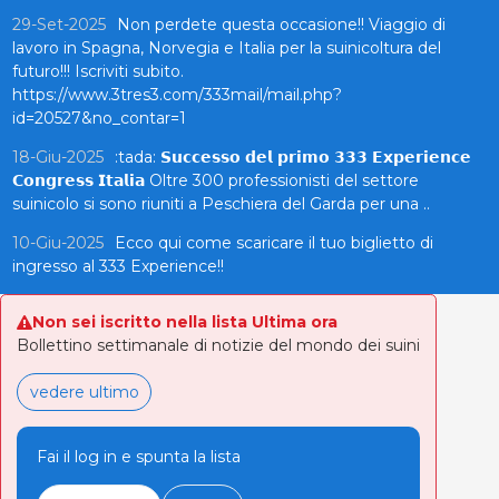
29-Set-2025
Non perdete questa occasione!! Viaggio di
lavoro in Spagna, Norvegia e Italia per la suinicoltura del
futuro!!! Iscriviti subito.
https://www.3tres3.com/333mail/mail.php?
id=20527&no_contar=1
18-Giu-2025
:tada: 𝗦𝘂𝗰𝗰𝗲𝘀𝘀𝗼 𝗱𝗲𝗹 𝗽𝗿𝗶𝗺𝗼 𝟯𝟯𝟯 𝗘𝘅𝗽𝗲𝗿𝗶𝗲𝗻𝗰𝗲
𝗖𝗼𝗻𝗴𝗿𝗲𝘀𝘀 𝗜𝘁𝗮𝗹𝗶𝗮 Oltre 300 professionisti del settore
suinicolo si sono riuniti a Peschiera del Garda per una ..
10-Giu-2025
Ecco qui come scaricare il tuo biglietto di
ingresso al 333 Experience!!
Non sei iscritto nella lista Ultima ora
Bollettino settimanale di notizie del mondo dei suini
vedere ultimo
Fai il log in e spunta la lista