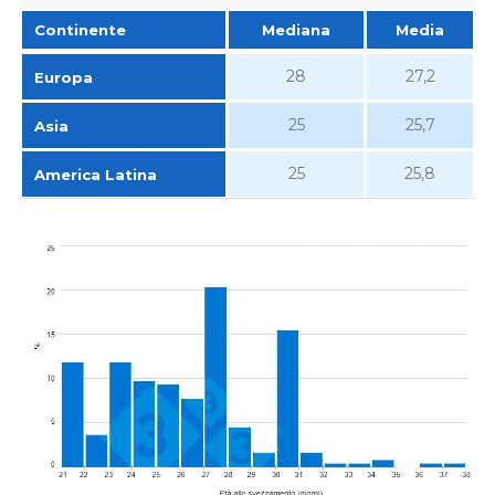
Continente
Mediana
Media
Continente
Mediana
Media
28
27,2
Europa
25
25,7
Asia
25
25,8
America Latina