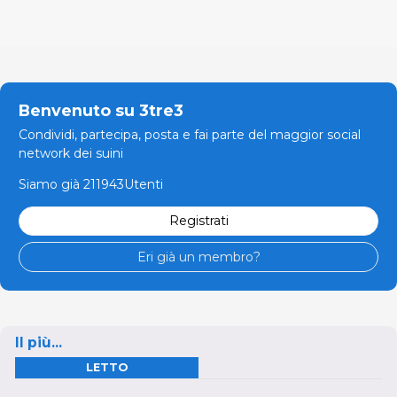
Benvenuto su 3tre3
Condividi, partecipa, posta e fai parte del maggior social
network dei suini
Siamo già 211943Utenti
Registrati
Eri già un membro?
Il più...
LETTO