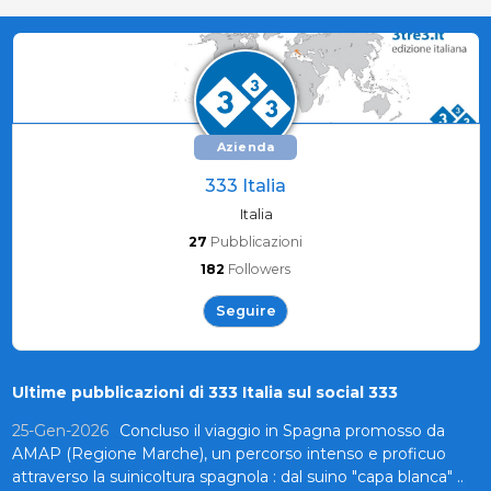
Azienda
333 Italia
Italia
27
Pubblicazioni
182
Followers
Seguire
Ultime pubblicazioni di 333 Italia sul social 333
25-Gen-2026
Concluso il viaggio in Spagna promosso da
AMAP (Regione Marche), un percorso intenso e proficuo
attraverso la suinicoltura spagnola : dal suino "capa blanca" ..