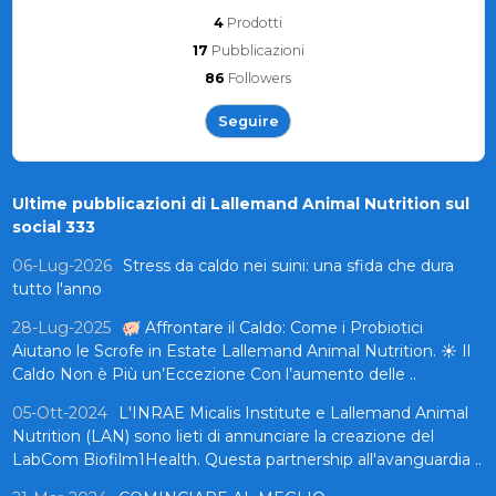
4
Prodotti
17
Pubblicazioni
86
Followers
Seguire
Ultime pubblicazioni di Lallemand Animal Nutrition sul
social 333
06-Lug-2026
Stress da caldo nei suini: una sfida che dura
tutto l'anno
28-Lug-2025
🐖 Affrontare il Caldo: Come i Probiotici
Aiutano le Scrofe in Estate Lallemand Animal Nutrition. ☀️ Il
Caldo Non è Più un’Eccezione Con l’aumento delle ..
05-Ott-2024
L'INRAE Micalis Institute e Lallemand Animal
Nutrition (LAN) sono lieti di annunciare la creazione del
LabCom Biofilm1Health. Questa partnership all'avanguardia ..