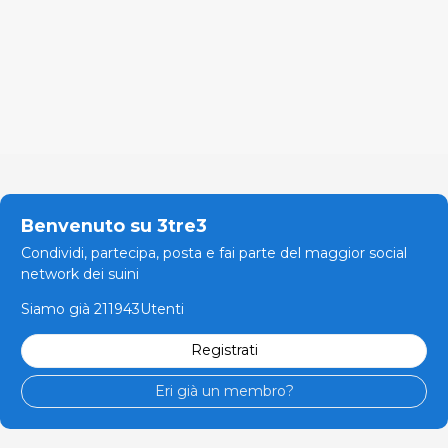
Benvenuto su 3tre3
Condividi, partecipa, posta e fai parte del maggior social
network dei suini
Siamo già 211943Utenti
Registrati
Eri già un membro?