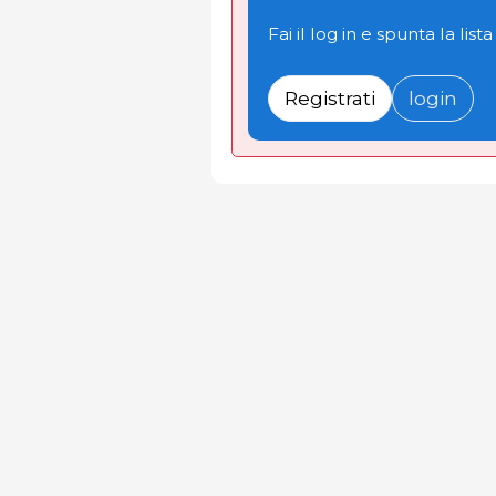
Fai il log in e spunta la lista
Registrati
login