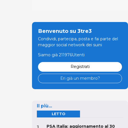
Benvenuto su 3tre3
Condividi, partecipa, posta e fai parte del
maggior social network dei suini
Siamo già 211976Utenti
Registrati
Eri già un membro?
Il più...
LETTO
PSA Italia: aggiornamento al 30