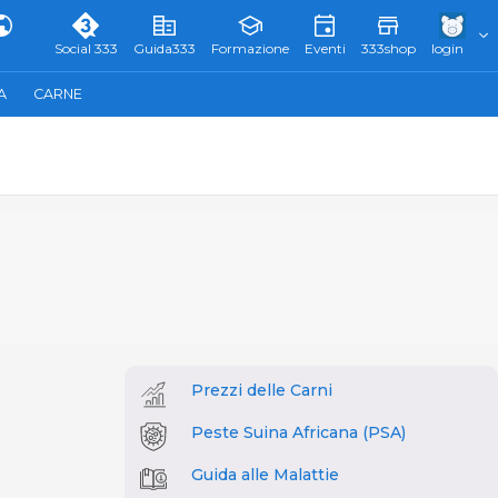
Social 333
Guida333
Formazione
Eventi
333shop
login
A
CARNE
Prezzi delle Carni
Peste Suina Africana (PSA)
Guida alle Malattie