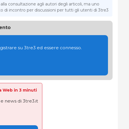
la consultazione agli autori degli articoli, ma uno
di incontro per discussioni per tutti gli utenti di 3tre3
ento
gistrare su 3tre3 ed essere connesso.
La Web in 3 minuti
e news di 3tre3.it