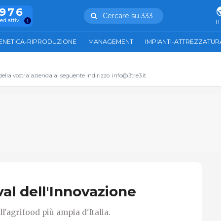
.976
Cercare su 333
ed attivi
IT
ENETICA-RIPRODUZIONE
MANAGEMENT
IMPIANTI-ATTREZZATUR
 della vostra azienda al seguente indirizzo: info@3tre3.it
al dell'Innovazione
l'agrifood più ampia d'Italia.