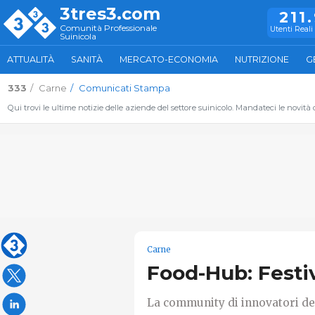
3tres3.com
211
Comunità Professionale
Utenti Reali 
Suinicola
ATTUALITÀ
SANITÀ
MERCATO-ECONOMIA
NUTRIZIONE
G
333
Carne
Comunicati Stampa
Qui trovi le ultime notizie delle aziende del settore suinicolo. Mandateci le novità
Carne
Food-Hub: Festiv
La community di innovatori del