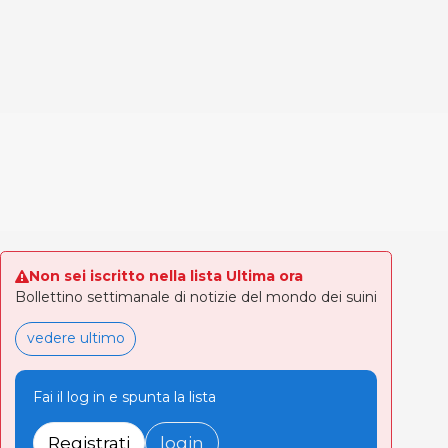
Non sei iscritto nella lista Ultima ora
Bollettino settimanale di notizie del mondo dei suini
vedere ultimo
Fai il log in e spunta la lista
Registrati
login