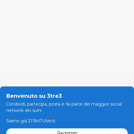
Benvenuto su 3tre3
Condividi, partecipa, posta e fai parte del maggior social
network dei suini
Siamo già 211847Utenti
Registrati