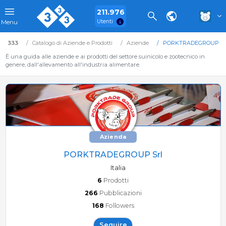
211.976
Utenti
Menu
333
Catalogo di Aziende e Prodotti
Aziende
PORKTRADEGROUP Sr
È una guida alle aziende e ai prodotti del settore suinicolo e zootecnico in
genere, dall'allevamento all'industria alimentare.
Azienda
PORKTRADEGROUP Srl
Italia
6
Prodotti
266
Pubblicazioni
168
Followers
Seguire