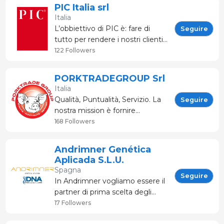
D.P.R. del 23 dic 1962
PIC Italia srl
contribuiamo affin
(pubblicato sulla G.U. n. 72 del 15
Italia
mar 1963) e da ultimo
L’obbiettivo di PIC è: fare di
Seguire
modificato
tutto per rendere i nostri clienti,
allevatori di successo a livello
122 Followers
globale. Per poterlo realizzare
investiamo continuamente per
PORKTRADEGROUP Srl
offrire suini sempre migliori. Le
Italia
nostre linee vengono
Qualità, Puntualità, Servizio. La
Seguire
selezionate per far s
nostra mission è fornire
all’allevatore italiano gli
168 Followers
strumenti migliori per
massimizzare il proprio profitto.
Andrimner Genética
Per noi Qualità è: Il più alto livello
Aplicada S.L.U.
genetico Standard s
Spagna
Seguire
In Andrimner vogliamo essere il
partner di prima scelta degli
allevatori di suini quando si cerca
17 Followers
di migliorare il programma