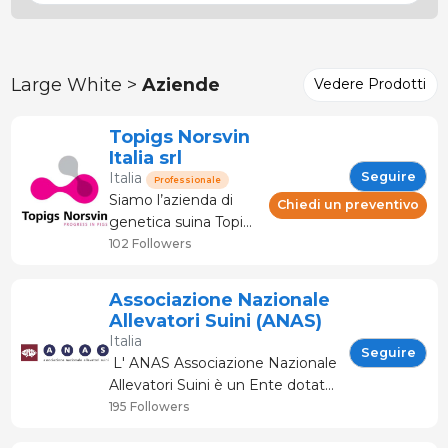
Large White >
Aziende
Vedere Prodotti
Topigs Norsvin
Italia srl
Seguire
Italia
Professionale
Siamo l’azienda di
Chiedi un preventivo
genetica suina Topigs
Norsvin, rinomata per
102 Followers
le nostre soluzioni
genetiche innovative
Associazione Nazionale
per una produzione
Allevatori Suini (ANAS)
suina sostenibile ed
Italia
economica. Con la
Seguire
L' ANAS Associazione Nazionale
nostra ricerca e il
Allevatori Suini è un Ente dotato
nostro programma di
di personalità giuridica il cui
195 Followers
allevamento
statuto è stato approvato con
bilanciato,