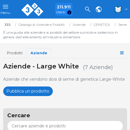
211.911
Utenti
Menu
333
Catalogo di Aziende e Prodotti
Aziende
GENETICA
Seme
È una guida alle aziende e ai prodotti del settore suinicolo e zootecnico in
genere, dall'allevamento all'industria alimentare.
Prodotti
Aziende
Aziende - Large White
(7 Aziende)
Aziende che vendono dosi di seme di genetica Large-White
Pubblica un prodotto
Cercare