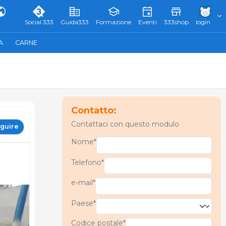
Social 333
Guida333
Formazione
Eventi
333shop
login
A
CARNE
Contatto:
Contattaci con questo modulo
guire
Nome*
Telefono*
e-mail*
Paese*
Codice postale*