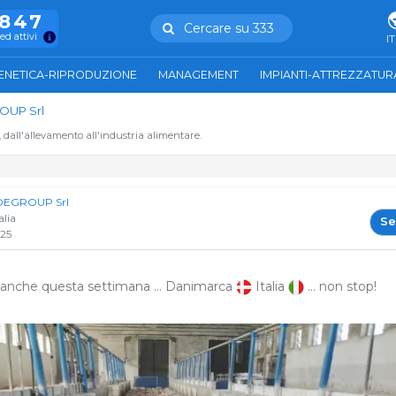
.847
Cercare su 333
ed attivi
IT
ENETICA-RIPRODUZIONE
MANAGEMENT
IMPIANTI-ATTREZZATUR
UP Srl
, dall'allevamento all'industria alimentare.
EGROUP Srl
alia
Se
25
li anche questa settimana … Danimarca
Italia
… non stop!