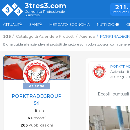
3tres3.com
211
Comunità Professionale
Utenti Reali 
Suinicola
ATTUALITÀ
SANITÀ
MERCATO-ECONOMIA
NUTRIZIONE
G
333
Catalogo di Aziende e Prodotti
Aziende
PORKTRADEGRO
È una guida alle aziende e ai prodotti del settore suinicolo e zootecnico in genere
PORKTRAD
Azienda - It
30-Mag-20
Azienda
Eccoli.. puntua
PORKTRADEGROUP
Srl
Italia
6
Prodotti
265
Pubblicazioni