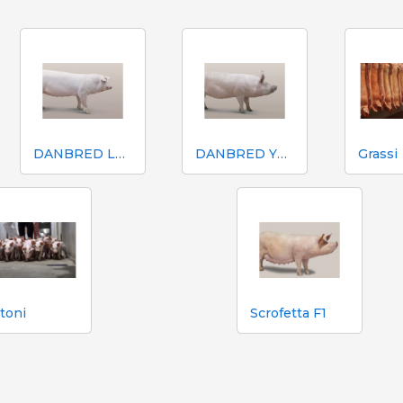
DANBRED LANDRACE (LL)
DANBRED YORKSHIRE (YY)
Grassi
toni
Scrofetta F1