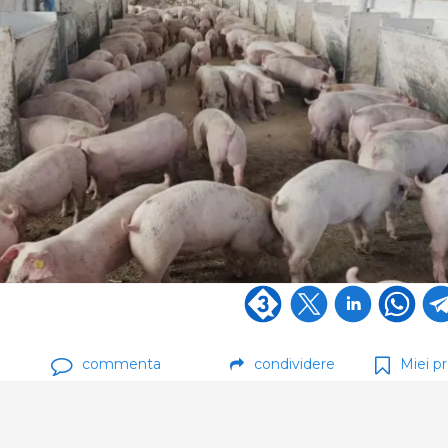
commenta
condividere
Miei pr