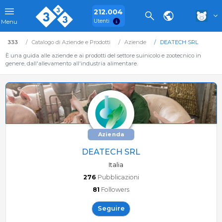
212.004
Utenti
Menu
333
Catalogo di Aziende e Prodotti
Aziende
DEATECH SRL
È una guida alle aziende e ai prodotti del settore suinicolo e zootecnico in
genere, dall'allevamento all'industria alimentare.
Azienda
DEATECH SRL
Italia
276
Pubblicazioni
81
Followers
Seguire