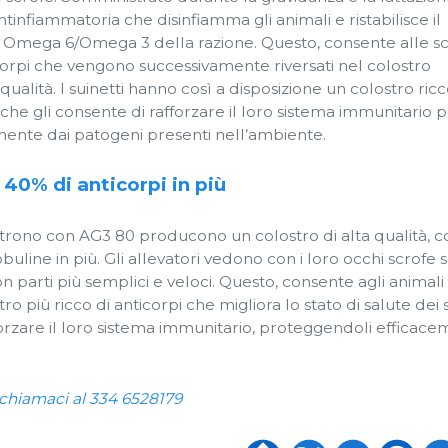
tinfiammatoria che disinfiamma gli animali e ristabilisce il
o Omega 6/Omega 3 della razione. Questo, consente alle sc
orpi che vengono successivamente riversati nel colostro
lità. I suinetti hanno così a disposizione un colostro ricc
e gli consente di rafforzare il loro sistema immunitario 
mente dai patogeni presenti nell’ambiente.
 40% di anticorpi in più
utrono con AG3 80 producono un colostro di alta qualità, co
line in più. Gli allevatori vedono con i loro occhi scrofe 
 parti più semplici e veloci. Questo, consente agli animali 
o più ricco di anticorpi che migliora lo stato di salute dei s
orzare il loro sistema immunitario, proteggendoli efficac
 chiamaci al 334 6528179