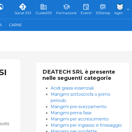
Social 333
Guida333
Formazione
Eventi
333shop
login
A
CARNE
SI
DEATECH SRL è presente
nelle seguenti categorie
Acidi grassi essenziali
Mangimi sottoscrofa o primo
periodo
Mangimi pre-svezzamento
Mangimi prima fase
Mangimi per accrescimento
netti.
Mangimi per ingrasso e finissaggio
Mangimi per scrofette