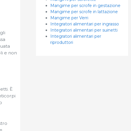
Mangime per scrofe in gestazione
Mangime per scrofe in lattazione
Mangime per Verri
Integratori alimentari per ingrasso
Integratori alimentari per suinetti
gli
Integratori alimentari per
ssa
riproduttori
guata
li e non
tti. È
ticorpi
o
stro
e,