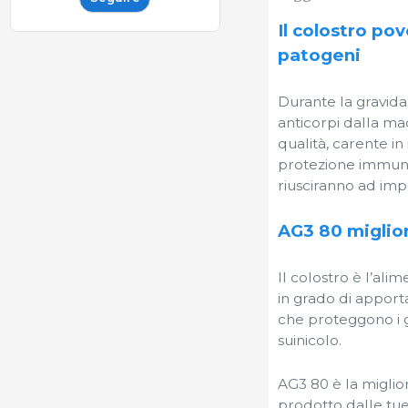
Il colostro po
patogeni
Durante la gravida
anticorpi dalla mad
qualità, carente i
protezione immunit
riusciranno ad imp
AG3 80 miglior
Il colostro è l’ali
in grado di apport
che proteggono i g
suinicolo.
AG3 80 è la miglior
prodotto dalle tue