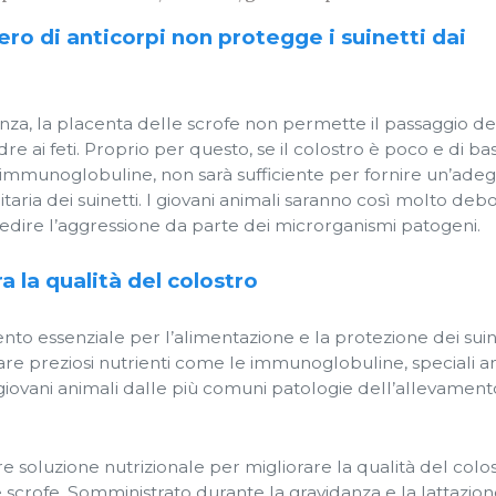
vero di anticorpi non protegge i suinetti dai
nza, la placenta delle scrofe non permette il passaggio de
re ai feti. Proprio per questo, se il colostro è poco e di ba
n immunoglobuline, non sarà sufficiente per fornire un’ade
aria dei suinetti. I giovani animali saranno così molto debo
edire l’aggressione da parte dei microrganismi patogeni.
a la qualità del colostro
mento essenziale per l’alimentazione e la protezione dei suine
are preziosi nutrienti come le immunoglobuline, speciali an
iovani animali dalle più comuni patologie dell’allevament
e soluzione nutrizionale per migliorare la qualità del colo
 scrofe. Somministrato durante la gravidanza e la lattazion