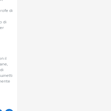
rofe di
o di
per
n il
sane,
di
uinetti
emente