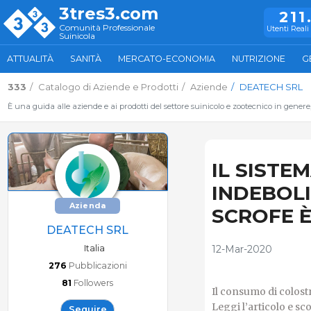
3tres3.com
211
Comunità Professionale
Utenti Reali 
Suinicola
ATTUALITÀ
SANITÀ
MERCATO-ECONOMIA
NUTRIZIONE
G
333
Catalogo di Aziende e Prodotti
Aziende
DEATECH SRL
È una guida alle aziende e ai prodotti del settore suinicolo e zootecnico in genere
IL SISTE
INDEBOLI
Azienda
SCROFE È
DEATECH SRL
Italia
12-Mar-2020
276
Pubblicazioni
81
Followers
Il consumo di colostro
Leggi l’articolo e s
Seguire