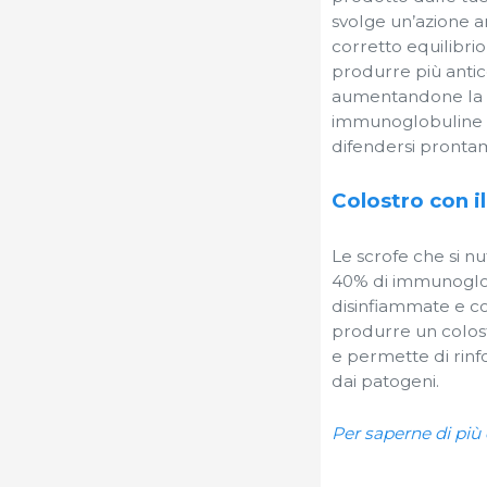
svolge un’azione an
corretto equilibri
produrre più antic
aumentandone la qua
immunoglobuline ch
difendersi pronta
Colostro con il
Le scrofe che si n
40% di immunoglobu
disinfiammate e con
produrre un colostr
e permette di rinf
dai patogeni.
Per saperne di più