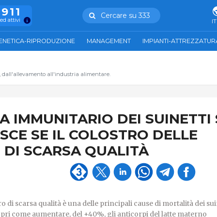
.911
Cercare su 333
ed attivi
IT
ENETICA-RIPRODUZIONE
MANAGEMENT
IMPIANTI-ATTREZZATUR
, dall'allevamento all'industria alimentare.
MA IMMUNITARIO DEI SUINETTI 
SCE SE IL COLOSTRO DELLE
 DI SCARSA QUALITÀ
 di scarsa qualità è una delle principali cause di mortalità dei sui
copri come aumentare, del +40%, gli anticorpi del latte materno