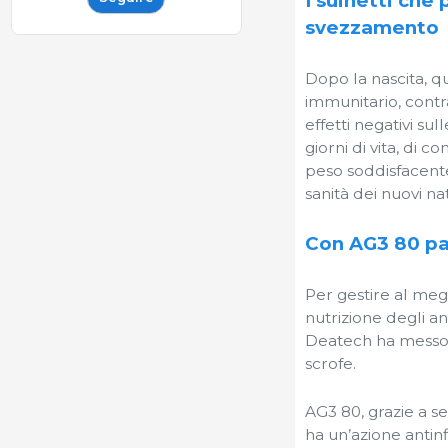
I suinetti che
svezzamento
Dopo la nascita, q
immunitario, contr
effetti negativi su
giorni di vita, di
peso soddisfacente.
sanità dei nuovi na
Con AG3 80 part
Per gestire al megl
nutrizione degli an
Deatech ha messo a
scrofe.
AG3 80, grazie a se
ha un’azione antin