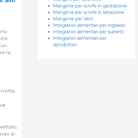
e allo
Mangime per scrofe in gestazione
Mangime per scrofe in lattazione
Mangime per Verri
Integratori alimentari per ingrasso
nno
Integratori alimentari per suinetti
rimi
Integratori alimentari per
riproduttori
 un
re la
orretta
tue
vettato,
modo al