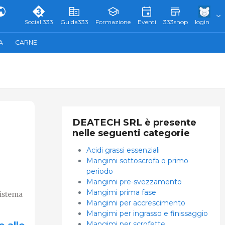
Social 333
Guida333
Formazione
Eventi
333shop
login
A
CARNE
DEATECH SRL è presente
nelle seguenti categorie
Acidi grassi essenziali
Mangimi sottoscrofa o primo
periodo
Mangimi pre-svezzamento
Mangimi prima fase
sistema
Mangimi per accrescimento
Mangimi per ingrasso e finissaggio
Mangimi per scrofette