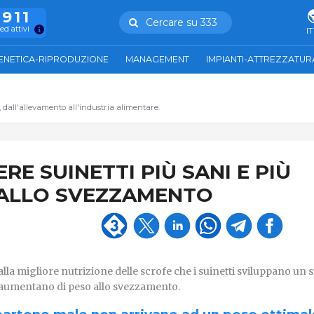
.911
Cercare su 333
ed attivi
IT
ENETICA-RIPRODUZIONE
MANAGEMENT
IMPIANTI-ATTREZZATUR
, dall'allevamento all'industria alimentare.
RE SUINETTI PIÙ SANI E PIÙ
 ALLO SVEZZAMENTO
alla migliore nutrizione delle scrofe che i suinetti sviluppano un 
 aumentano di peso allo svezzamento.