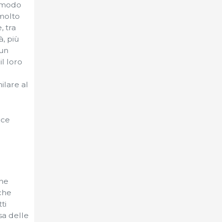
n modo
 molto
, tra
à, più
 un
il loro
ilare al
uce
one
 che
ti
sa delle