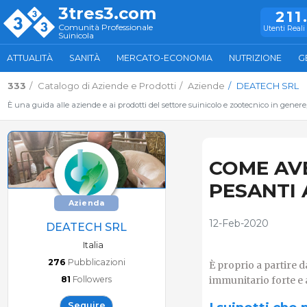
3tres3.com
211
Comunità Professionale
Utenti Reali 
Suinicola
ATTUALITÀ
SANITÀ
MERCATO-ECONOMIA
NUTRIZIONE
G
333
Catalogo di Aziende e Prodotti
Aziende
DEATECH SRL
È una guida alle aziende e ai prodotti del settore suinicolo e zootecnico in genere
COME AVE
PESANTI
Azienda
12-Feb-2020
DEATECH SRL
Italia
276
Pubblicazioni
È proprio a partire d
81
Followers
immunitario forte e
Seguire