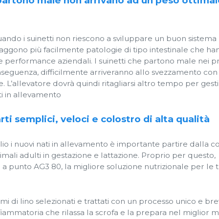
 partono male non arrivano ad un peso ottimal
uando i suinetti non riescono a sviluppare un buon sistema
aggono più facilmente patologie di tipo intestinale che ha
lle performance aziendali. I suinetti che partono male nei p
 conseguenza, difficilmente arriveranno allo svezzamento con
 L’allevatore dovrà quindi ritagliarsi altro tempo per gesti
ti in allevamento
i semplici, veloci e colostro di alta qualità
io i nuovi nati in allevamento è importante partire dalla c
imali adulti in gestazione e lattazione. Proprio per questo,
 punto AG3 80, la migliore soluzione nutrizionale per le 
mi di lino selezionati e trattati con un processo unico e bre
fiammatoria che rilassa la scrofa e la prepara nel miglior 