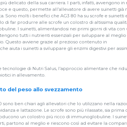
iù delicato della sua carriera. I parti, infatti, avvengono i
oce e questo, permette all’allevatore di avere suinetti già
ita. Sono molti i benefici che AG3 80 ha su scrofe e suinetti e
o di far produrre alle scrofe un colostro di altissima qualit
uline. I suinetti, alimentandosi nei primi giorni di vita con
tengono tutti i nutrienti essenziali per sviluppare al meglio 
o. Questo avviene grazie al prezioso contenuto in
 aiuta i suinetti a sviluppare gli enzimi digestivi per assim
 tecnologie di Nutri Salus, l’approccio alimentare che rid
ibiotici in allevamento.
to del peso allo svezzamento
0 sono ben chiari agli allevatori che lo utilizzano nella razi
vidanza e lattazione. Le scrofe sono più rilassate, sia prima
roducono un colostro più ricco di immunoglobuline. I suinet
orti, partono al meglio e riescono così ad evitare la compar