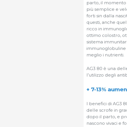
parto, il momento p
più semplice e vel
forti sin dalla nasc
questi, anche quell
ricco in immunoglob
ottimo colostro, ot
sistema immunitari
immunoglobuline che
meglio i nutrienti.
AG3 80 è una delle
l’utilizzo degli ant
+ 7-13% aumen
I benefici di AG3 8
delle scrofe in gra
dopo il parto, e p
nascono vivaci e f