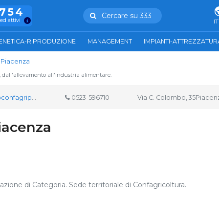
.754
Cercare su 333
ed attivi
IT
ENETICA-RIPRODUZIONE
MANAGEMENT
IMPIANTI-ATTREZZATUR
 Piacenza
, dall'allevamento all'industria alimentare.
fagripc.it
0523-596710
Via C. Colombo, 35Piacenza
iacenza
azione di Categoria. Sede territoriale di Confagricoltura.