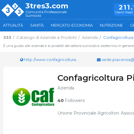
3tres3.com
211
Comunità Professionale
Utenti Reali 
Suinicola
ATTUALITÀ
SANITÀ
MERCATO-ECONOMIA
NUTRIZIONE
G
333
Catalogo di Aziende e Prodotti
Aziende
Confagricoltura
È una guida alle aziende e ai prodotti del settore suinicolo e zootecnico in genere
http://www.confagricoltura.org/it/piacenza/
sede.piacenza@con
Confagricoltura P
Azienda
40
Followers
Unione Provinciale Agricoltori: Associ