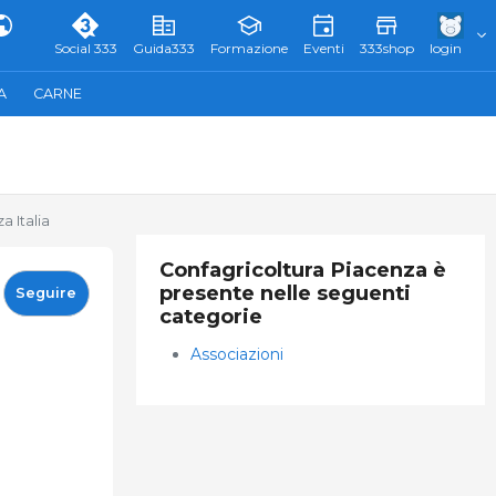
Social 333
Guida333
Formazione
Eventi
333shop
login
A
CARNE
 Italia
Confagricoltura Piacenza è
presente nelle seguenti
Seguire
categorie
Associazioni