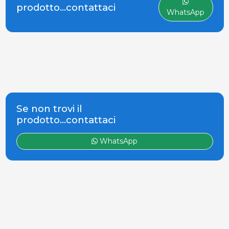
of everything we do. Our
prodotto...contattaci
WhatsApp
comprehensive portfolio
includes innova
Se non trovi il
prodotto...contattaci
WhatsApp