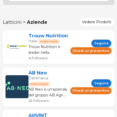
Latticini >
Aziende
Vedere Prodotti
Trouw Nutrition
Italia
Professionale
Seguire
Trouw Nutrition è
Chiedi un preventivo
leader nella
nutrizione animale,
41 Followers
specializzata nella
produzione di
AB Neo
premiscele e nello
Danimarca
sviluppo di tecnologie
Seguire
Professionale
e soluzioni nutrizionali
AB Neo è un'azienda
Chiedi un preventivo
innovative. Qualità,
del gruppo AB Agri
innovazione e
Ltd. AB Agri Ltd, è
24 Followers
sostenibilità sono i
leader internazionale
principi che stanno a
nella produzione di
AHVINT