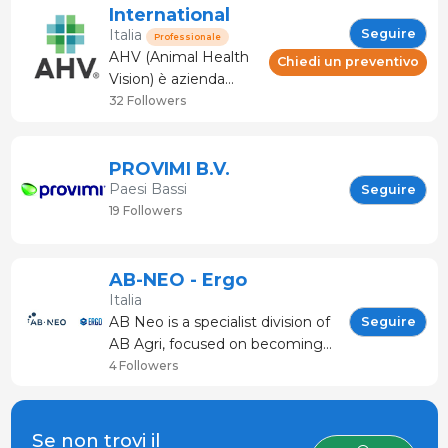
ingredienti funzionali
International
per le prime fasi di
Seguire
Italia
Professionale
allevamento degli
AHV (Animal Health
Chiedi un preventivo
animali di interesse
Vision) è azienda
zootecnico. Il nostro
leader nel settore
32 Followers
obiettivo è quel
delle soluzioni per la
salute e il benessere
animale basate sul
PROVIMI B.V.
principio del quorum
Paesi Bassi
Seguire
sensing e offre servizi
19 Followers
di consulenza
realizzati
completamente su
AB-NEO - Ergo
misura per ogni
Italia
singola azienda. AHV
AB Neo is a specialist division of
Seguire
AB Agri, focused on becoming
the leaders in neonate nutrition,
4 Followers
using science as our driving
force, and keeping our
customer’s needs at the heart
Se non trovi il