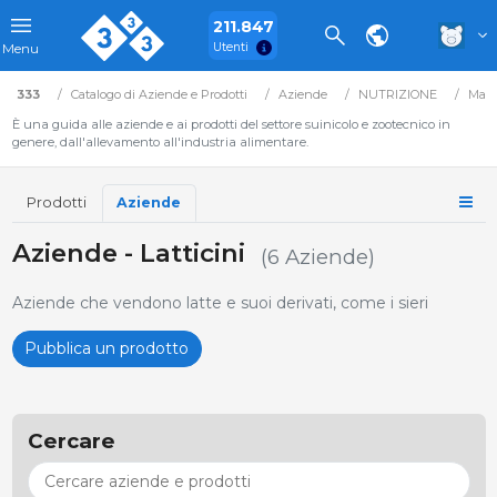
211.847
Utenti
Menu
333
Catalogo di Aziende e Prodotti
Aziende
NUTRIZIONE
Mate
È una guida alle aziende e ai prodotti del settore suinicolo e zootecnico in
genere, dall'allevamento all'industria alimentare.
Prodotti
Aziende
Aziende - Latticini
(6 Aziende)
Aziende che vendono latte e suoi derivati, come i sieri
Pubblica un prodotto
Cercare