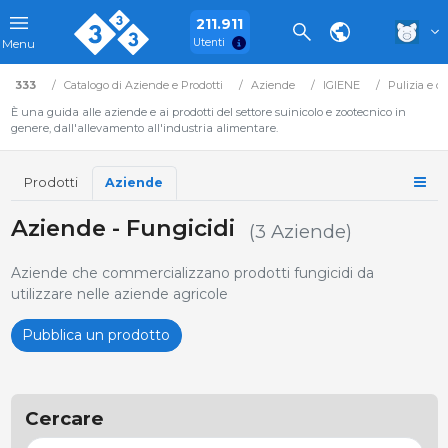
211.911
Utenti
Menu
333
Catalogo di Aziende e Prodotti
Aziende
IGIENE
Pulizia e d
È una guida alle aziende e ai prodotti del settore suinicolo e zootecnico in
genere, dall'allevamento all'industria alimentare.
Prodotti
Aziende
Aziende - Fungicidi
(3 Aziende)
Aziende che commercializzano prodotti fungicidi da
utilizzare nelle aziende agricole
Pubblica un prodotto
Cercare