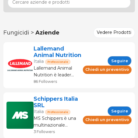
Fungicidi >
Aziende
Vedere Prodotti
Lallemand
Animal Nutrition
Seguire
Italia
Professionale
Lallemand Animal
Chiedi un preventivo
Nutrition è leader
nello sviluppo,
86 Followers
produzione e
commercializzazione
Schippers Italia
di lieviti e batteri
SRL
lattici per la salute e
Seguire
Italia
Professionale
nutrizione animale e
MS Schippers è una
Chiedi un preventivo
fornisce soluzioni
multinazionale
naturali in grado di
olandese leader nel
3 Followers
migliorare le