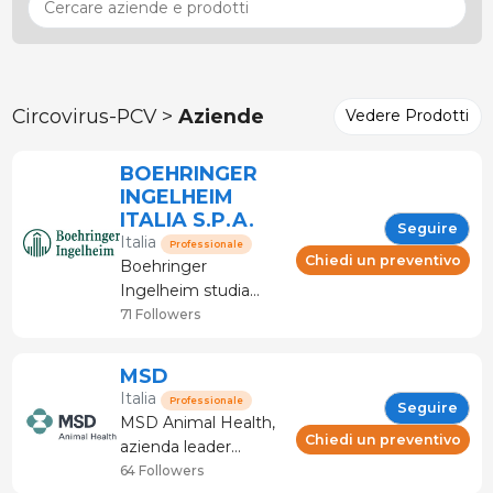
Circovirus-PCV >
Aziende
Vedere Prodotti
BOEHRINGER
INGELHEIM
ITALIA S.P.A.
Seguire
Italia
Professionale
Chiedi un preventivo
Boehringer
Ingelheim studia
nuove strategie
71 Followers
terapeutiche per
garantire la sicurezza
MSD
dell'uomo e
Italia
Professionale
Seguire
dell'animale, la
MSD Animal Health,
protezione
Chiedi un preventivo
azienda leader
dell'ambiente e la
mondiale nella salute
64 Followers
qualità della vita.