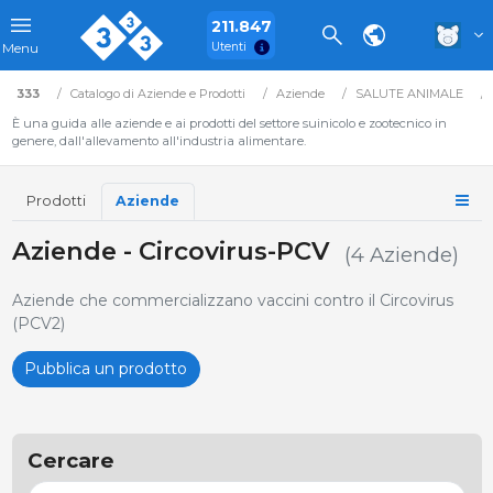
211.847
Utenti
Menu
333
Catalogo di Aziende e Prodotti
Aziende
SALUTE ANIMALE
È una guida alle aziende e ai prodotti del settore suinicolo e zootecnico in
genere, dall'allevamento all'industria alimentare.
Prodotti
Aziende
Aziende - Circovirus-PCV
(4 Aziende)
Aziende che commercializzano vaccini contro il Circovirus
(PCV2)
Pubblica un prodotto
Cercare