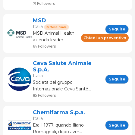
nuove strategie
71 Followers
terapeutiche per
garantire la sicurezza
MSD
dell'uomo e
Italia
Professionale
Seguire
dell'animale, la
MSD Animal Health,
protezione
Chiedi un preventivo
azienda leader
dell'ambiente e la
mondiale nella salute
64 Followers
qualità della vita.
animale, è impegnata
a preservare e a
Ceva Salute Animale
migliorare la salute e
S.p.A.
il benessere degli
Italia
animali attraverso la
Seguire
Società del gruppo
Scienza. Offriamo ai
Internazionale Ceva Santé
veterinari, agli
Animale, Ceva Salute Animale
85 Followers
allevatori e ai
opera oggi nel nostro paese con
proprietari di animal
una organizzazione di circa 100
Chemifarma S.p.a.
dipendenti impegnati nello
Italia
sviluppo, nella produzione e nella
Era il 1977, quando Iliano
Seguire
distribuzione di prodotti per la
Romagnoli, dopo aver