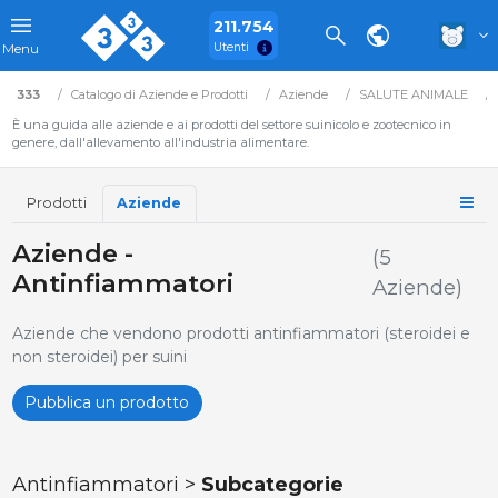
211.754
Utenti
Menu
333
Catalogo di Aziende e Prodotti
Aziende
SALUTE ANIMALE
È una guida alle aziende e ai prodotti del settore suinicolo e zootecnico in
genere, dall'allevamento all'industria alimentare.
Prodotti
Aziende
Aziende -
(5
Antinfiammatori
Aziende)
Aziende che vendono prodotti antinfiammatori (steroidei e
non steroidei) per suini
Pubblica un prodotto
Antinfiammatori >
Subcategorie