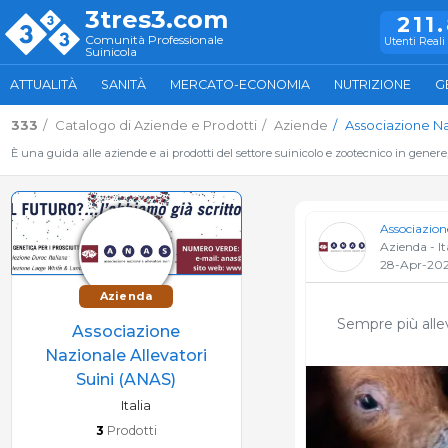
3tres3.com
211
Comunità Professionale
Utenti Reali 
Suinicola
ATTUALITÀ
SANITÀ
MERCATO-ECONOMIA
NUTRIZIONE
G
333
Catalogo di Aziende e Prodotti
Aziende
Associazione Na
È una guida alle aziende e ai prodotti del settore suinicolo e zootecnico in genere
Associazion
Azienda - It
28-Apr-20
Azienda
Sempre più all
Associazione
Nazionale Allevatori
Suini (ANAS)
Italia
3
Prodotti