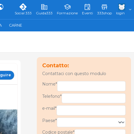
Social 333
Guida333
Formazione
Eventi
333shop
login
A
CARNE
Contatto:
Contattaci con questo modulo
guire
Nome*
Telefono*
e-mail*
Paese*
Codice postale*