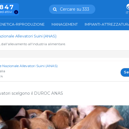
.847
Cercare su 333
ed attivi
IT
ENETICA-RIPRODUZIONE
MANAGEMENT
IMPIANTI-ATTREZZATUR
zionale Allevatori Suini (ANAS)
, dall'allevamento all'industria alimentare.
e Nazionale Allevatori Suini (ANAS)
alia
Se
24
evatori scelgono il DUROC ANAS