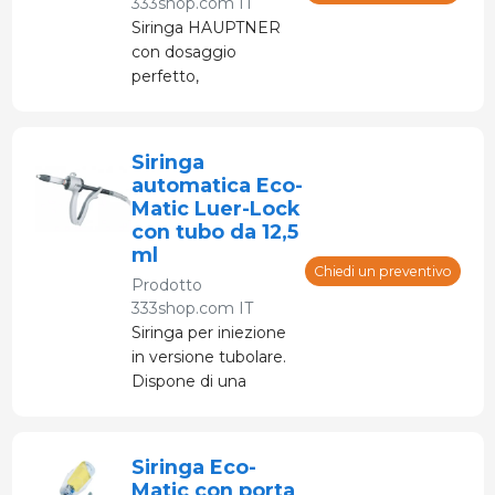
333shop.com IT
Siringa HAUPTNER
con dosaggio
perfetto,
ergonomica, leggera.
Dosaggio 0,1, 0,2, 0,3
e 0,4 ml
Siringa
automatica Eco-
Matic Luer-Lock
con tubo da 12,5
ml
Chiedi un preventivo
Prodotto
333shop.com IT
Siringa per iniezione
in versione tubolare.
Dispone di una
rotella di dosaggio
per regolare la dose
desiderata.
Siringa Eco-
Matic con porta