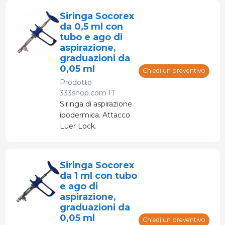
liquido da iniettare
Siringa Socorex
dalla bottiglia.
da 0,5 ml con
tubo e ago di
aspirazione,
graduazioni da
0,05 ml
Chiedi un preventivo
Prodotto
333shop.com IT
Siringa di aspirazione
ipodermica. Attacco
Luer Lock.
Utilizzando il
tubicino, aspira il
liquido da iniettare
Siringa Socorex
dalla bottiglia.
da 1 ml con tubo
e ago di
aspirazione,
graduazioni da
0,05 ml
Chiedi un preventivo