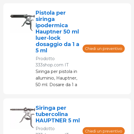
Pistola per
siringa
ipodermica
Hauptner 50 ml
luer-lock
dosaggio da 1 a
Chiedi un preventivo
5 ml
Prodotto
333shop.com IT
Siringa per pistola in
alluminio, Hauptner,
50 ml. Dosare da 1 a
5 ml, con incrementi
di 1 ml. Prodotto con
elevati standard
Siringa per
qualitativi
tubercolina
HAUPTNER 5 ml
Prodotto
Chiedi un preventivo