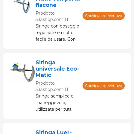
flacone
Prodotto
Chiedi un preventivo
333shop.com IT
Siringa con dosaggio
regolabile e molto
facile da usare. Con
portabottiglie per
bottiglie fino a 100
ml.
Siringa
universale Eco-
Matic
Prodotto
Chiedi un preventivo
333shop.com IT
Siringa semplice e
maneggevole,
utilizzata per tutti i
tipi di liquidi
iniettabili.
Siringa Luer-