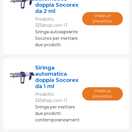
volume.
doppia Socorex
da 2 ml
Chiedi un
Prodotto
preventivo
333shop.com IT
Siringa autoaspirante
Socorex per iniettare
due prodotti
contemporaneamente
in modo semplice ed
efficiente.
Siringa
automatica
doppia Socorex
da 1 ml
Chiedi un
Prodotto
preventivo
333shop.com IT
Siringa per iniettare
due prodotti
contemporaneamente
in modo semplice ed