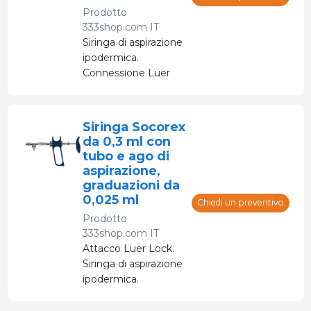
Prodotto
333shop.com IT
Siringa di aspirazione
ipodermica.
Connessione Luer
Lock. Aspira il liquido
per l'iniezione dalla
bottiglia tramite il
Siringa Socorex
tubo.
da 0,3 ml con
tubo e ago di
aspirazione,
graduazioni da
0,025 ml
Chiedi un preventivo
Prodotto
333shop.com IT
Attacco Luer Lock.
Siringa di aspirazione
ipodermica.
Utilizzando il
tubicino, aspira il