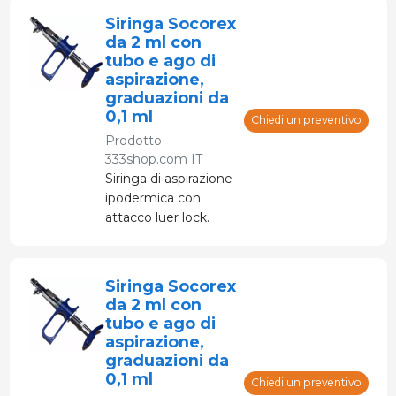
dalla bottiglia.
Siringa Socorex
da 2 ml con
tubo e ago di
aspirazione,
graduazioni da
0,1 ml
Chiedi un preventivo
Prodotto
333shop.com IT
Siringa di aspirazione
ipodermica con
attacco luer lock.
Aspira il liquido per
l'iniezione dal flacone
tramite il tubo.
Siringa Socorex
da 2 ml con
tubo e ago di
aspirazione,
graduazioni da
0,1 ml
Chiedi un preventivo