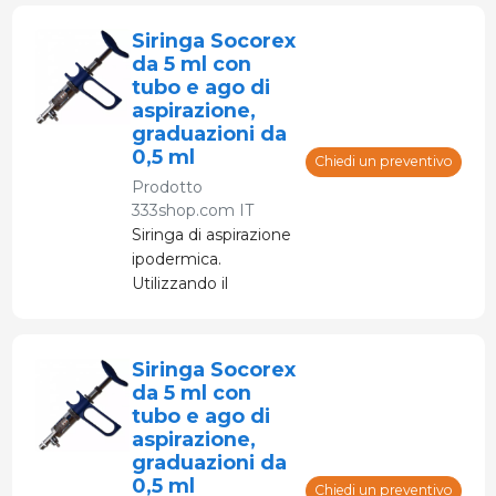
efficiente.
Siringa Socorex
da 5 ml con
tubo e ago di
aspirazione,
graduazioni da
0,5 ml
Chiedi un preventivo
Prodotto
333shop.com IT
Siringa di aspirazione
ipodermica.
Utilizzando il
tubicino, aspira il
liquido da iniettare
dalla bottiglia.
Siringa Socorex
da 5 ml con
tubo e ago di
aspirazione,
graduazioni da
0,5 ml
Chiedi un preventivo