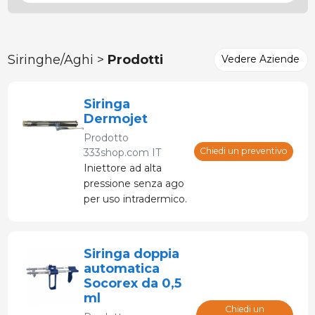
Siringhe/Aghi >
Prodotti
Vedere Aziende
Siringa
Dermojet
Prodotto
Chiedi un preventivo
333shop.com IT
Iniettore ad alta
pressione senza ago
per uso intradermico.
Consentono la
somministrazione di
vaccini e farmaci in
Siringa doppia
modo più efficiente,
automatica
rapido e preciso.
Socorex da 0,5
ml
Chiedi un