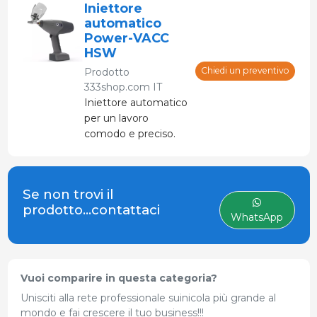
Iniettore
automatico
Power-VACC
HSW
Chiedi un preventivo
Prodotto
333shop.com IT
Iniettore automatico
per un lavoro
comodo e preciso.
Particolarmente
adatto per
applicazioni di grandi
Se non trovi il
dimensioni.
prodotto...contattaci
WhatsApp
Vuoi comparire in questa categoria?
Unisciti alla rete professionale suinicola più grande al
mondo e fai crescere il tuo business!!!