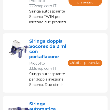
Prodotto
preventivo
333shop.com IT
Siringa autoaspirante
Socorex TWIN per
iniettare due prodotti
contemporaneamente
in modo semplice ed
efficiente. Capacità
Siringa doppia
0,5 ml con
Socorex da 2 ml
graduazioni da 0,1 ml.
con
portaflacone
Chiedi un preventivo
Prodotto
333shop.com IT
Siringa autoaspirante
per doppia iniezione
Socorex. Due cilindri
indipendenti,
ciascuno con valvola
a tre vie e
Siringa
regolazione del
automatica