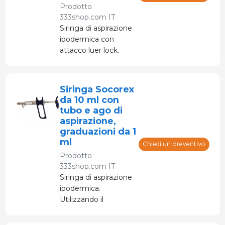
Prodotto
333shop.com IT
Siringa di aspirazione
ipodermica con
attacco luer lock.
Aspira il liquido per
l'iniezione dal flacone
tramite il tubicino.
Siringa Socorex
da 10 ml con
tubo e ago di
aspirazione,
graduazioni da 1
ml
Chiedi un preventivo
Prodotto
333shop.com IT
Siringa di aspirazione
ipodermica.
Utilizzando il
tubicino, aspira il
liquido da iniettare