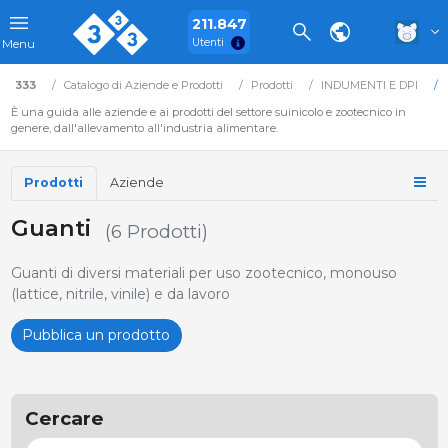
211.847
Utenti
Menu
333
Catalogo di Aziende e Prodotti
Prodotti
INDUMENTI E DPI
È una guida alle aziende e ai prodotti del settore suinicolo e zootecnico in
genere, dall'allevamento all'industria alimentare.
Prodotti
Aziende
Guanti
(6 Prodotti)
Guanti di diversi materiali per uso zootecnico, monouso
(lattice, nitrile, vinile) e da lavoro
Pubblica un prodotto
Cercare