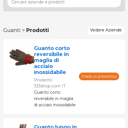
Guanti >
Prodotti
Vedere Aziende
Guanto corto
reversibile in
maglia di
acciaio
inossidabile
Chiedi un preventivo
Prodotto
333shop.com IT
Guanto corto
reversibile in maglia
di acciaio inossidabile
con cinturino di
regolazione del polso
Guanto lungo in