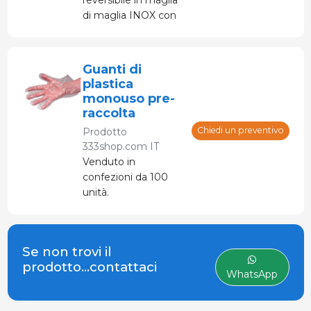
di maglia INOX con
sistema di chiusura a
molla ultrapiatta per
la regolazione del
Guanti di
polso.
plastica
monouso pre-
raccolta
Chiedi un preventivo
Prodotto
333shop.com IT
Venduto in
confezioni da 100
unità.
Se non trovi il
prodotto...contattaci
WhatsApp