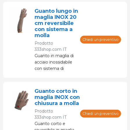
Guanto lungo in
maglia INOX 20
cm reversibile
con sistema a
molla
Chiedi un preventivo
Prodotto
333shop.com IT
Guanto in maglia di
acciaio inossidabile
con sistema di
regolazione a molla
ultrapiatta su polso e
gomito
Guanto corto in
maglia INOX con
chiusura a molla
Prodotto
Chiedi un preventivo
333shop.com IT
Guanto corto e
reversibile in maglia