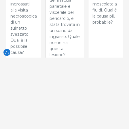
della faccia
mescolata a
ingrossati
parietale e
fluidi. Qual è
alla visita
viscerale del
la causa più
necroscopica
pericardio, è
probabile?
di un
stata trovata in
suinetto
un suino da
svezzato.
ingrasso. Quale
Qual è la
nome ha
possibile
questa
causa?
lesione?
Settimana
Settimana
Settimana
del 17-Giu-
del 10-Giu-
del 03-Giu-
2026
2026
2026
Questa
Quale
Durante la
lesione è
anomalia si
macellazione
correlata a ....
osserva in
è stata