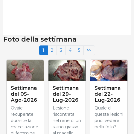
Foto della settimana
1
2
3
4
5
>>
Settimana
Settimana
Settimana
del 05-
del 29-
del 22-
Ago-2026
Lug-2026
Lug-2026
Ovaie
Lesione
Quale di
recuperate
riscontrata
queste lesioni
durante la
nel rene di un
puoi vedere
macellazione
suino grasso
nella foto?
di femmine
al macello.