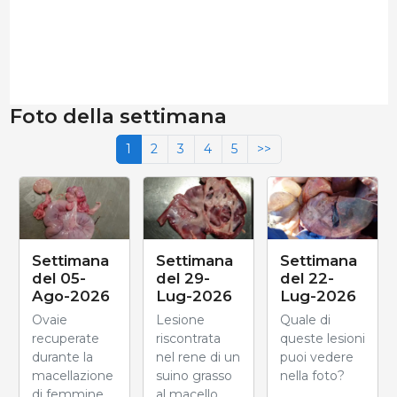
Foto della settimana
1
2
3
4
5
>>
Settimana
Settimana
Settimana
del 05-
del 29-
del 22-
Ago-2026
Lug-2026
Lug-2026
Ovaie
Lesione
Quale di
recuperate
riscontrata
queste lesioni
durante la
nel rene di un
puoi vedere
macellazione
suino grasso
nella foto?
di femmine
al macello.