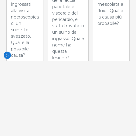
della faccia
mescolata a
ingrossati
parietale e
fluidi. Qual è
alla visita
viscerale del
la causa più
necroscopica
pericardio, è
probabile?
di un
stata trovata in
suinetto
un suino da
svezzato.
ingrasso. Quale
Qual è la
nome ha
possibile
questa
causa?
lesione?
Settimana
Settimana
Settimana
del 17-Giu-
del 10-Giu-
del 03-Giu-
2026
2026
2026
Questa
Quale
Durante la
lesione è
anomalia si
macellazione
correlata a ....
osserva in
è stata