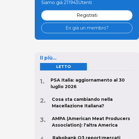
Registrati
Eri già un membro?
Il più...
LETTO
PSA Italia: aggiornamento al 30
luglio 2026
Cosa sta cambiando nella
Macellazione Italiana?
AMPA (American Meat Producers
Association): l'altra America
Rabobank Q3 report:mercati
globali carne suina restano sotto
pressione