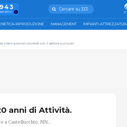
.943
Cercare su 333
ed attivi
IT
ENETICA-RIPRODUZIONE
MANAGEMENT
IMPIANTI-ATTREZZATUR
 internazionali correlati con il settore suinicolo.
20 anni di Attività.
to a Castellucchio, MN...