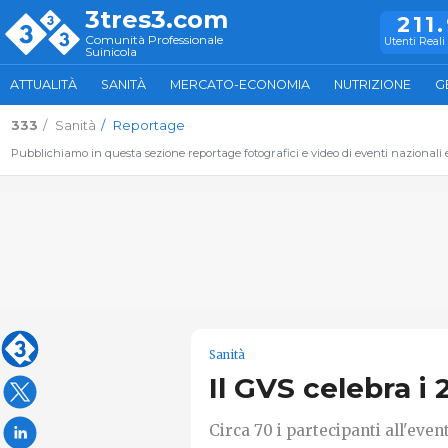
3tres3.com
211
Comunità Professionale
Utenti Reali 
Suinicola
ATTUALITÀ
SANITÀ
MERCATO-ECONOMIA
NUTRIZIONE
G
333
Sanità
Reportage
Pubblichiamo in questa sezione reportage fotografici e video di eventi nazionali ed
Sanità
Il GVS celebra i 
Circa 70 i partecipanti all'even