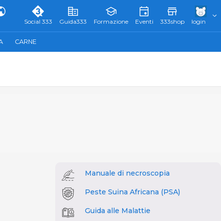
Social 333
Guida333
Formazione
Eventi
333shop
login
A
CARNE
Manuale di necroscopia
Peste Suina Africana (PSA)
Guida alle Malattie