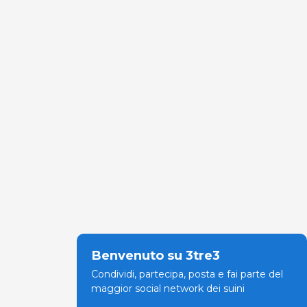
Benvenuto su 3tre3
Condividi, partecipa, posta e fai parte del
maggior social network dei suini
Siamo già 211943Utenti