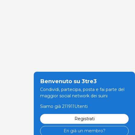
Benvenuto su 3tre3
Condividi, partecipa, posta e fai parte del
maggior social network dei suini
Siamo già 211911Utenti
Registrati
Eri già un membro?