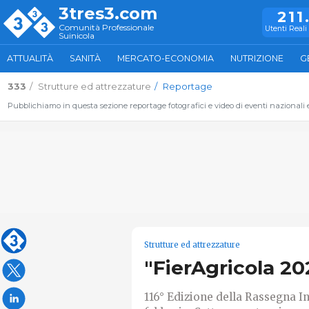
3tres3.com
211
Comunità Professionale
Utenti Reali 
Suinicola
ATTUALITÀ
SANITÀ
MERCATO-ECONOMIA
NUTRIZIONE
G
333
Strutture ed attrezzature
Reportage
Pubblichiamo in questa sezione reportage fotografici e video di eventi nazionali ed
Strutture ed attrezzature
"FierAgricola 20
116° Edizione della Rassegna In