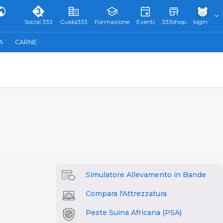
Social 333
Guida333
Formazione
Eventi
333shop
login
A
CARNE
Simulatore Allevamento in Bande
Compara l'Attrezzatura
Peste Suina Africana (PSA)