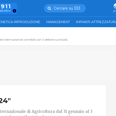
.911
Cercare su 333
ed attivi
IT
ENETICA-RIPRODUZIONE
MANAGEMENT
IMPIANTI-ATTREZZATUR
 internazionali correlati con il settore suinicolo.
24"
ternazionale di Agricoltura dal 31 gennaio al 3