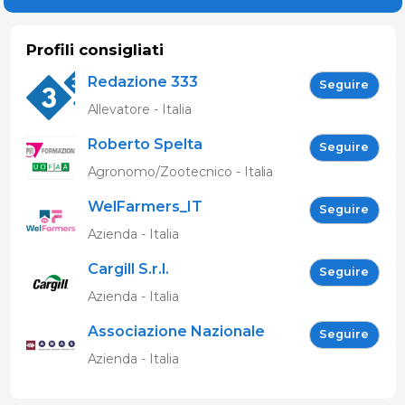
Profili consigliati
Redazione 333
Seguire
Allevatore - Italia
Roberto Spelta
Seguire
Agronomo/Zootecnico - Italia
WelFarmers_IT
Seguire
Azienda - Italia
Cargill S.r.l.
Seguire
Azienda - Italia
Associazione Nazionale
Seguire
Allevatori Suini (ANAS)
Azienda - Italia