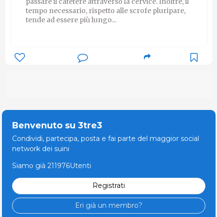
passare il catetere attraverso la cervice. Inoltre, il
tempo necessario, rispetto alle scrofe pluripare,
tende ad essere più lungo...
Benvenuto su 3tre3
Condividi, partecipa, posta e fai parte del maggior social
network dei suini
Siamo già 211976Utenti
Registrati
Eri già un membro?