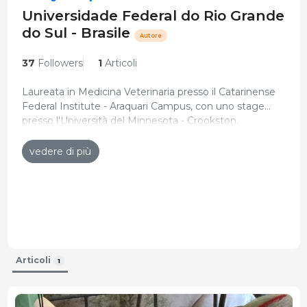
Universidade Federal do Rio Grande
do Sul - Brasile
Autore
37
Followers
1
Articoli
Laureata in Medicina Veterinaria presso il Catarinense
Federal Institute - Araquari Campus, con uno stage
presso l'Università del Minnesota - Crookston.
Master in Scienze veterinarie presso l'Università
Federale di Rio Grande do Sul (UFRGS).
vedere di più
Attualmente è Dottorando in Scienze Veterinarie nel
settore suino presso UFRGS.
Curriculum attualizzato: 18-Apr-2022
Articoli
1