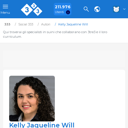
211.976
Utenti
Menu
333
Social 333
Autori
Kelly Jaqueline Will
Qui troverai gli specialisti in suini che collaborano con 3tre3 e il loro
curriculum.
Kelly Jaqueline Will