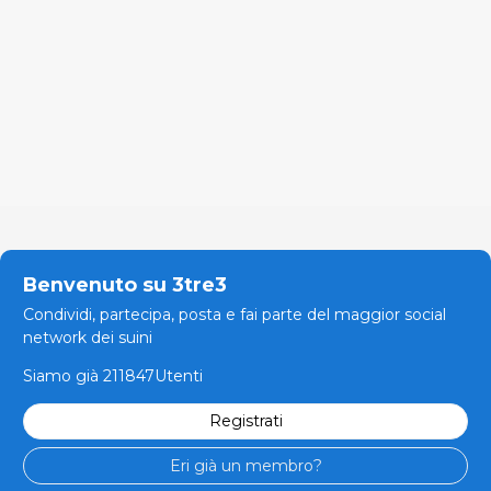
Benvenuto su 3tre3
Condividi, partecipa, posta e fai parte del maggior social
network dei suini
Siamo già 211847Utenti
Registrati
Eri già un membro?