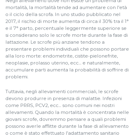
Negli allevamenti dove non esiste un problema di
mortalità, la mortalità tende ad aumentare con l'età
o il ciclo della scrofa. In uno studio pubblicato nel
2017, il rischio di morte aumenta di circa il 30% tra il 1°
e il 7° parto, percentuale leggermente superiore se
si considerano solo le scrofe morte durante la fase di
lattazione. Le scrofe più anziane tendono a
presentare problemi individuali che possono portare
alla loro morte: endometrite, cistite-pielonefrite,
neoplasie, prolasso uterino, ecc... e naturalmente,
accumulare parti aumenta la probabilità di soffrire di
problemi.
Tuttavia, negli allevamenti commerciali, le scrofe
devono produrre in presenza di malattie. Infezioni
come PRRS, PCV2, ecc... sono comuni nei nostri
allevamenti. Quando la mortalità è concentrata nelle
giovani scrofe, dovremmo pensare a quali problemi
possono averle afflitte durante la fase di allevamento
o come è stato effettuato l'adattamento sanitario