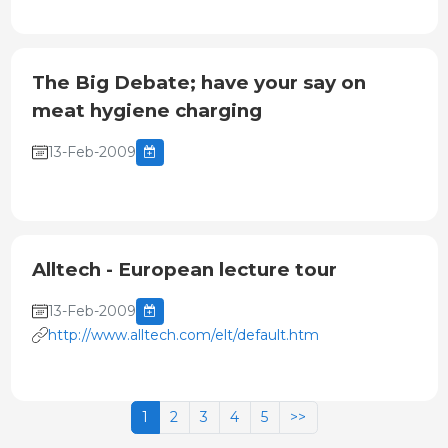
The Big Debate; have your say on
meat hygiene charging
13-Feb-2009
Alltech - European lecture tour
13-Feb-2009
http://www.alltech.com/elt/default.htm
1
2
3
4
5
>>