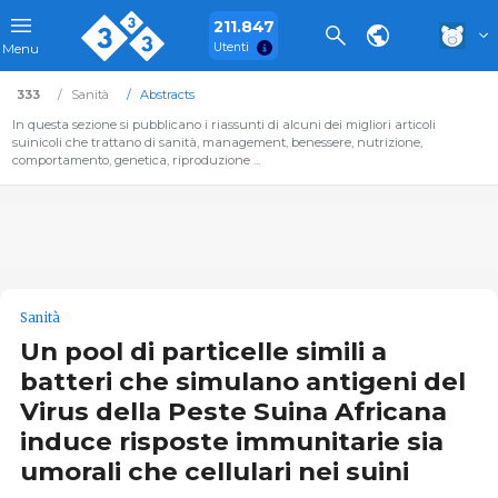
211.847
Utenti
Menu
333
Sanità
Abstracts
In questa sezione si pubblicano i riassunti di alcuni dei migliori articoli
suinicoli che trattano di sanità, management, benessere, nutrizione,
comportamento, genetica, riproduzione ...
Sanità
Un pool di particelle simili a
batteri che simulano antigeni del
Virus della Peste Suina Africana
induce risposte immunitarie sia
umorali che cellulari nei suini