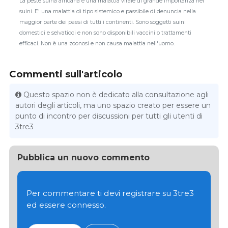
La peste suina africana è una malattia virale di grande importanza nei
suini. E' una malattia di tipo sistemico e passibile di denuncia nella
maggior parte dei paesi di tutti i continenti. Sono soggetti suini
domestici e selvaticci e non sono disponibili vaccini o trattamenti
efficaci. Non è una zoonosi e non causa malattia nell'uomo.
Commenti sull'articolo
Questo spazio non è dedicato alla consultazione agli
autori degli articoli, ma uno spazio creato per essere un
punto di incontro per discussioni per tutti gli utenti di
3tre3
Pubblica un nuovo commento
Per commentare ti devi registrare su 3tre3
ed essere connesso.