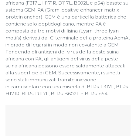
africana (F317L, H171R, D117L, B602L e p54) basate sul
sistema GEM-PA (Gram-positive enhancer matrix-
protein anchor). GEM è una particella batterica che
contiene solo peptidoglicano, mentre PA è
composta da tre motivi di lisina (Lysm-three lysin
motifs) derivati dal C-terminale della proteina AcmA,
in grado di legarsi in modo non covalente a GEM.
Fondendo gli antigeni del virus della peste suina
africana con PA, gli antigeni del virus della peste
suina africana possono essere saldamente attaccati
alla superficie di GEM. Successivamente, i suinetti
sono stati immunizzati tramite iniezione
intramuscolare con una miscela di BLPs-F317L, BLPs-
H171R, BLPs-D117L, BLPs-B602L e BLPs-p54.