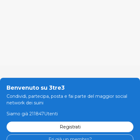
Benvenuto su 3tre3
Condividi, partecipa, posta e fai parte del maggior social
network dei suini
Siamo già 211847Utenti
Registrati
Eri già un membro?