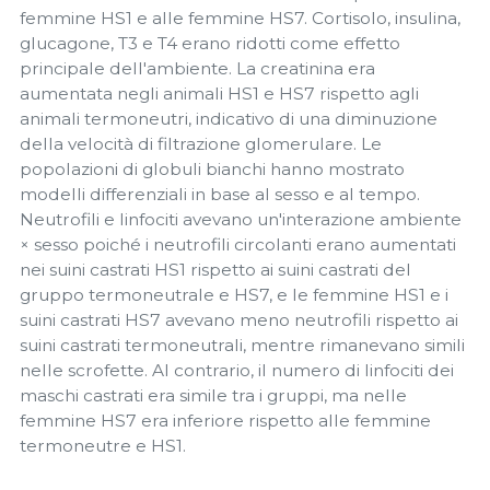
femmine HS1 e alle femmine HS7. Cortisolo, insulina,
glucagone, T3 e T4 erano ridotti come effetto
principale dell'ambiente. La creatinina era
aumentata negli animali HS1 e HS7 rispetto agli
animali termoneutri, indicativo di una diminuzione
della velocità di filtrazione glomerulare. Le
popolazioni di globuli bianchi hanno mostrato
modelli differenziali in base al sesso e al tempo.
Neutrofili e linfociti avevano un'interazione ambiente
× sesso poiché i neutrofili circolanti erano aumentati
nei suini castrati HS1 rispetto ai suini castrati del
gruppo termoneutrale e HS7, e le femmine HS1 e i
suini castrati HS7 avevano meno neutrofili rispetto ai
suini castrati termoneutrali, mentre rimanevano simili
nelle scrofette. Al contrario, il numero di linfociti dei
maschi castrati era simile tra i gruppi, ma nelle
femmine HS7 era inferiore rispetto alle femmine
termoneutre e HS1.