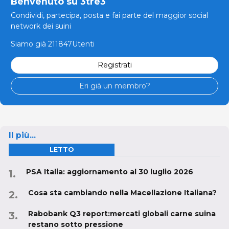
Benvenuto su 3tre3
Condividi, partecipa, posta e fai parte del maggior social
network dei suini
Siamo già 211847Utenti
Registrati
Eri già un membro?
Il più...
LETTO
PSA Italia: aggiornamento al 30 luglio 2026
Cosa sta cambiando nella Macellazione Italiana?
Rabobank Q3 report:mercati globali carne suina
restano sotto pressione