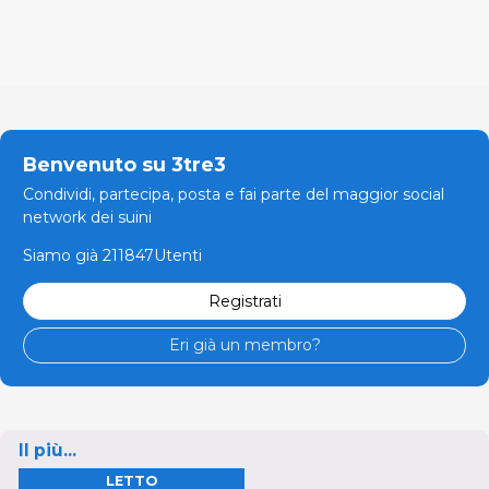
Benvenuto su 3tre3
Condividi, partecipa, posta e fai parte del maggior social
network dei suini
Siamo già 211847Utenti
Registrati
Eri già un membro?
Il più...
LETTO