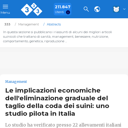
211.847
Utenti
Menu
333
Management
Abstracts
In questa sezione si pubblicano i riassunti di alcuni dei migliori articoli
suinicoli che trattano di sanità, management, benessere, nutrizione,
comportamento, genetica, riproduzione ...
Management
Le implicazioni economiche
dell'eliminazione graduale del
taglio della coda dei suini: uno
studio pilota in Italia
Lo studio ha verificato presso 22 allevamenti italiani