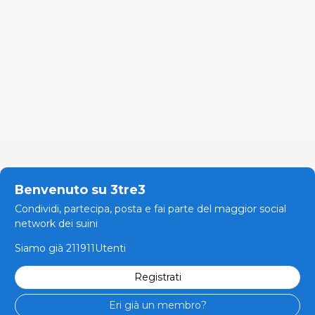
Benvenuto su 3tre3
Condividi, partecipa, posta e fai parte del maggior social
network dei suini
Siamo già 211911Utenti
Registrati
Eri già un membro?