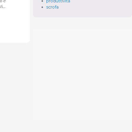
produttività
o e
...
scrofa