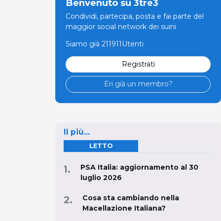
Benvenuto su 3tre3
Condividi, partecipa, posta e fai parte del
maggior social network dei suini
Siamo già 211911Utenti
Registrati
Eri già un membro?
Il più...
LETTO
PSA Italia: aggiornamento al 30
luglio 2026
Cosa sta cambiando nella
Macellazione Italiana?