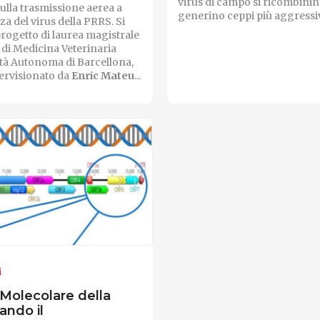
virus di campo si ricombinin
sulla trasmissione aerea a
generino ceppi più aggressivi
za del virus della PRRS. Si
 progetto di laurea magistrale
à di Medicina Veterinaria
tà Autonoma di Barcellona, ​​
ervisionato da
Enric Mateu
...
i
 Molecolare della
ando il