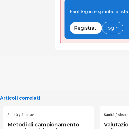
Fai il log in e spunta la lista
Registrati
login
Articoli correlati
Sanità
Abstract
Sanità
Abstra
Metodi di campionamento
Valutazio