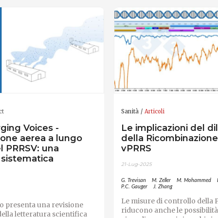
ct
Sanità
Articoli
ging Voices -
Le implicazioni del 
ione aerea a lungo
della Ricombinazione
el PRRSV: una
vPRRS
 sistematica
21-Lug-2025
G. Trevisan
M. Zeller
M. Mohammed
P.C. Gauger
J. Zhang
Le misure di controllo della
o presenta una revisione
riducono anche le possibilità
ella letteratura scientifica