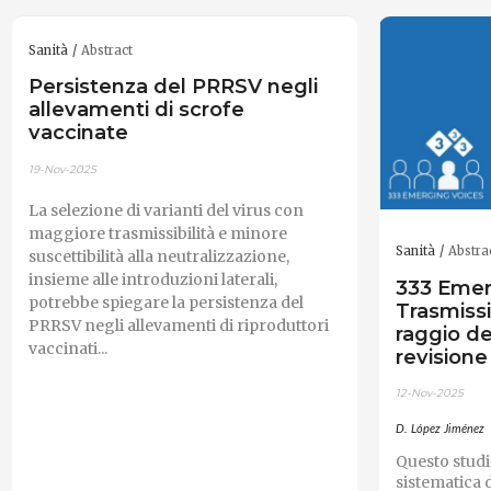
Sanità
Abstract
Persistenza del PRRSV negli
allevamenti di scrofe
vaccinate
19-Nov-2025
La selezione di varianti del virus con
maggiore trasmissibilità e minore
Sanità
Abstra
suscettibilità alla neutralizzazione,
insieme alle introduzioni laterali,
333 Emer
potrebbe spiegare la persistenza del
Trasmiss
PRRSV negli allevamenti di riproduttori
raggio d
vaccinati...
revisione
12-Nov-2025
D. López Jiménez
Questo studi
sistematica d