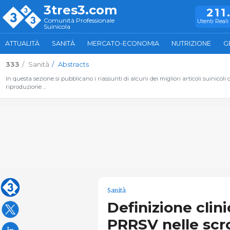
3tres3.com
211
Comunità Professionale
Utenti Reali 
Suinicola
ATTUALITÀ
SANITÀ
MERCATO-ECONOMIA
NUTRIZIONE
G
333
Sanità
Abstracts
In questa sezione si pubblicano i riassunti di alcuni dei migliori articoli suinic
riproduzione ...
Sanità
Definizione clini
PRRSV nelle scro