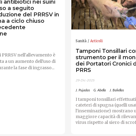
i antibiotici nei suini
so a seguito
oduzione del PRRSV in
a a ciclo chiuso
ecedente
one
Sanità
Articoli
Tamponi Tonsillari c
i PRRSV nell'allevamento è
strumento per il mon
ata a un aumento dell'uso di
dei Portatori Cronici 
urante la fase di ingrasso...
PRRS
29-Dic-2025
J. Pujadas
G. Abella
J. Baliellas
I tamponi tonsillari effettuat
cateteri di spugna (quelli usa
l'inseminazione) mostrano 
maggiore capacità di rileva
virus rispetto al siero di scrof