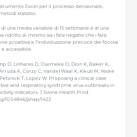
strumento Excel per il processo decisionale,
etodi statistici.
o di una media variabile di 15 settimane e di una
 ridotto al minimo sia i falsi negativi che i falsi
one proattiva e l'individuazione precoce dei focolai
 e accessibile.
mp D, Linhares D, Osemeke O, Dion K, Baker K,
 Arruda A, Corzo C, VanderWaal K, Kikuti M, Yeske
 Petznick T, Lopez W. Proposing a clinical case
ctive and respiratory syndrome virus outbreaks in
ivity indicators. J Swine Health Prod.
org/10.54846/jshap/1422