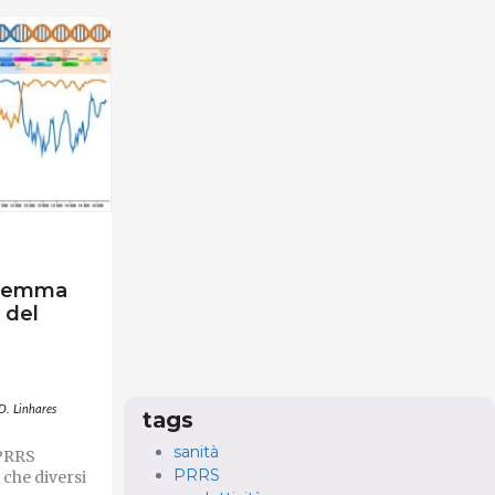
dilemma
 del
D. Linhares
tags
sanità
 PRRS
PRRS
 che diversi