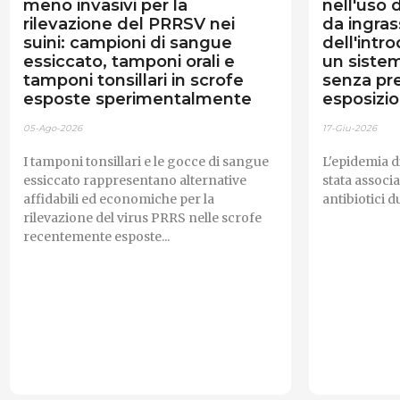
meno invasivi per la
nell'uso d
rilevazione del PRRSV nei
da ingras
suini: campioni di sangue
dell'intr
essiccato, tamponi orali e
un sistem
tamponi tonsillari in scrofe
senza pr
esposte sperimentalmente
esposizi
05-Ago-2026
17-Giu-2026
I tamponi tonsillari e le gocce di sangue
L'epidemia d
essiccato rappresentano alternative
stata associ
affidabili ed economiche per la
antibiotici d
rilevazione del virus PRRS nelle scrofe
recentemente esposte...