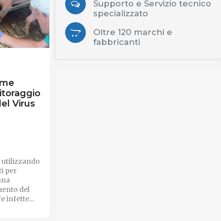
Supporto e Servizio tecnico
specializzato
Oltre 120 marchi e
fabbricanti
ome
itoraggio
del Virus
i utilizzando
ti per
una
mento del
e infette...