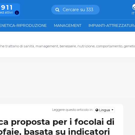
.911
Cercare su 333
ed attivi
IT
ENETICA-RIPRODUZIONE
MANAGEMENT
IMPIANTI-ATTREZZATUR
oli che trattano di sanità, management, benessere, nutrizione, comportamento, geneti
Leggere questo articolo in:
Lingua
ca proposta per i focolai di
faie, basata su indicatori