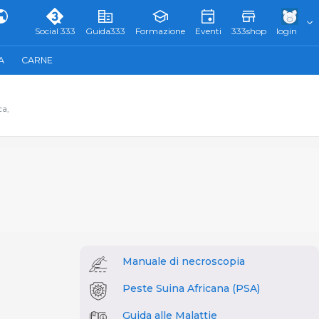
Social 333
Guida333
Formazione
Eventi
333shop
login
A
CARNE
ca,
Manuale di necroscopia
Peste Suina Africana (PSA)
Guida alle Malattie