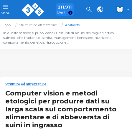
211.911
Utenti
Menu
333
Strutture ed attrezzature
Abstracts
In questa sezione si pubblicano i riassunti di alcuni dei migliori articoli
suinicoli che trattano di sanità, management, benessere, nutrizione,
comportamento, genetica, riproduzione ...
Strutture ed attrezzature
Computer vision e metodi
etologici per produrre dati su
larga scala sul comportamento
alimentare e di abbeverata di
suini in ingrasso