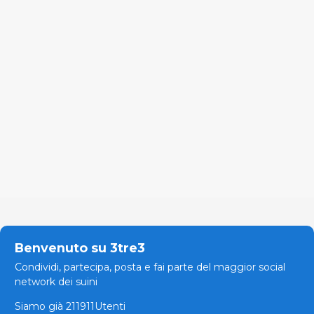
Benvenuto su 3tre3
Condividi, partecipa, posta e fai parte del maggior social
network dei suini
Siamo già 211911Utenti